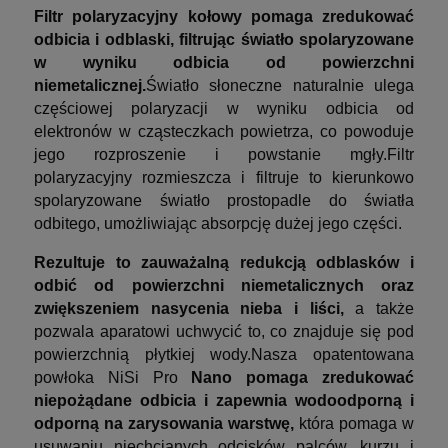
Filtr polaryzacyjny kołowy pomaga zredukować
odbicia i odblaski, filtrując światło spolaryzowane
w wyniku odbicia od powierzchni
niemetalicznej.
Światło słoneczne naturalnie ulega
częściowej polaryzacji w wyniku odbicia od
elektronów w cząsteczkach powietrza, co powoduje
jego rozproszenie i powstanie mgły.
Filtr
polaryzacyjny rozmieszcza i filtruje to kierunkowo
spolaryzowane światło prostopadle do światła
odbitego, umożliwiając absorpcję dużej jego części.
Rezultuje to zauważalną redukcją odblasków i
odbić od powierzchni niemetalicznych oraz
zwiększeniem nasycenia nieba i liści,
a także
pozwala aparatowi uchwycić to, co znajduje się pod
powierzchnią płytkiej wody.
Nasza opatentowana
powłoka NiSi Pro
Nano pomaga zredukować
niepożądane odbicia i zapewnia wodoodporną i
odporną na zarysowania warstwę,
która pomaga w
usuwaniu niechcianych odcisków palców, kurzu i