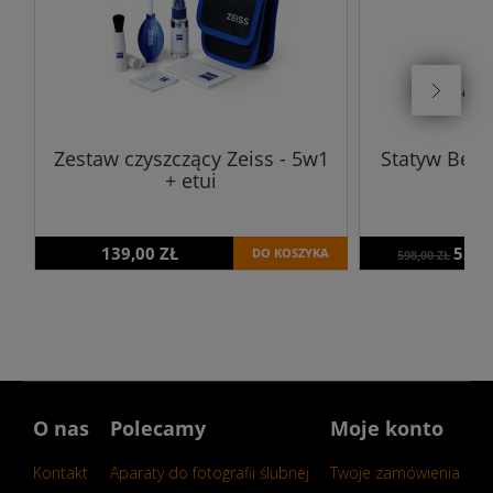
Zestaw czyszczący Zeiss - 5w1
Statyw Ben
+ etui
139,00 ZŁ
529,
DO KOSZYKA
598,00 ZŁ
O nas
Polecamy
Moje konto
Kontakt
Aparaty do fotografii ślubnej
Twoje zamówienia