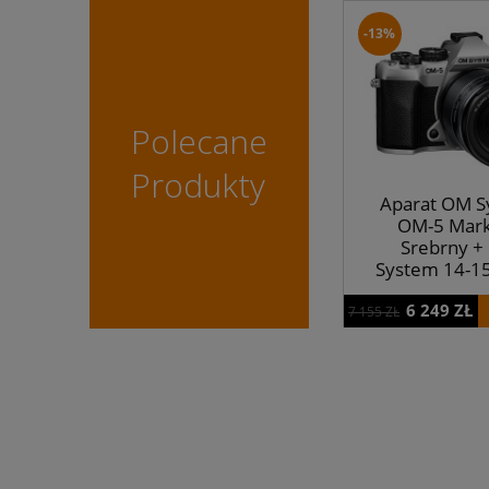
-13%
Polecane
Produkty
Aparat OM S
OM-5 Mark 
Srebrny +
System 14-
f/4.0 -5.6 
6 249 ZŁ
CASHBACK 1
7 155 ZŁ