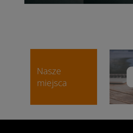
Nasze
miejsca