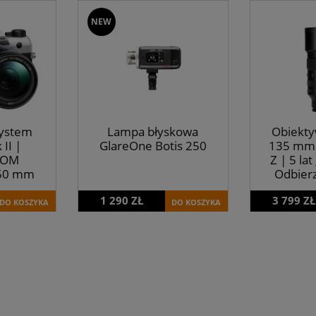
NEW
ystem
Lampa błyskowa
Obiekty
II |
GlareOne Botis 250
135 mm 
 OM
Z | 5 lat
150 mm
Odbierz
II |
torb
1 290 ZŁ
3 799 ZŁ
200 ZŁ
DO KOSZYKA
DO KOSZYKA