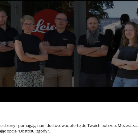
Moje konto
Zasady zakupów
Po
Twoje zamówienia
Płatności i dostawa
Reg
nie strony i pomagają nam dostosować ofertę do Twoich potrzeb. Możesz zaa
jąc opcję "Dostosuj zgody".
Ustawienia konta
Zakupy na Raty / Leasing
Poli