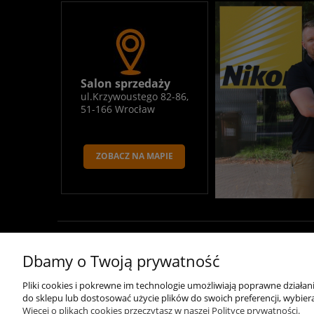
Salon sprzedaży
ul.Krzywoustego 82-86,
51-166 Wrocław
ZOBACZ NA MAPIE
O nas
Polecamy
Dbamy o Twoją prywatność
Kontakt
Aparaty do fotografii ślubnej
Pliki cookies i pokrewne im technologie umożliwiają poprawne działa
do sklepu lub dostosować użycie plików do swoich preferencji, wybiera
Aparat na wakacje
Więcej o plikach cookies przeczytasz w naszej Polityce prywatności.