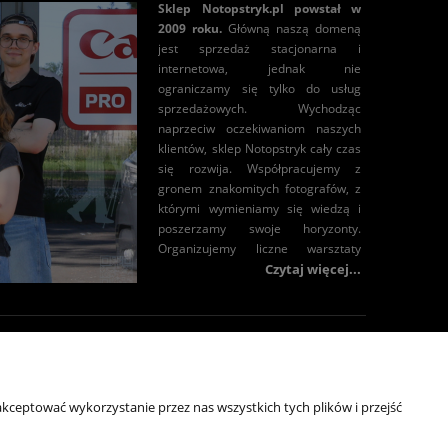
Sklep Notopstryk.pl powstał w
2009 roku.
Główną naszą domeną
jest sprzedaż stacjonarna i
internetowa, jednak nie
ograniczamy się tylko do usług
sprzedażowych. Wychodząc
naprzeciw oczekiwaniom naszych
klientów, sklep Notopstryk cały czas
się rozwija. Współpracujemy z
gronem znakomitych fotografów, z
którymi wymieniamy się wiedzą i
poszerzamy swoje horyzonty.
Organizujemy liczne warsztaty
tematyczne oraz spotkania z
Czytaj więcej...
przedstawicielami wielu firm
specjalizujących się w różnych
dziedzinach fotografii. Można nas
również spotkać na imprezach
moc
Kontakt
fotograficznych. Działamy w sieci,
gdzie możecie znaleźć nasze testy
ulaminy
+48 696 50 70 20
kceptować wykorzystanie przez nas wszystkich tych plików i przejść
sprzętu fotograficznego oraz
recenzje. Bogaty wybór znajdą u
sklep@notopstryk.pl
tyka prywatności