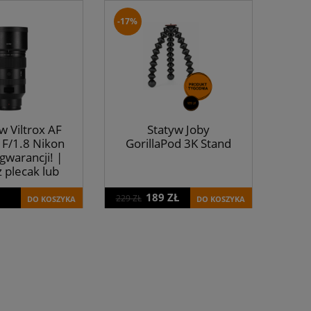
-17%
w Viltrox AF
Statyw Joby
F/1.8 Nikon
GorillaPod 3K Stand
 gwarancji! |
 plecak lub
ę Tenba!
189 ZŁ
229 ZŁ
DO KOSZYKA
DO KOSZYKA