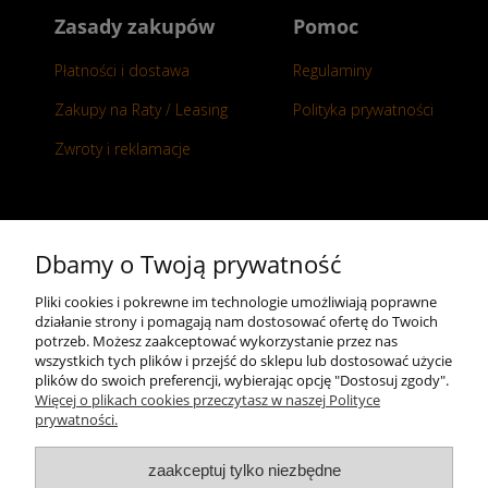
Zasady zakupów
Pomoc
Płatności i dostawa
Regulaminy
Zakupy na Raty / Leasing
Polityka prywatności
Zwroty i reklamacje
Kontakt
Dbamy o Twoją prywatność
+48 696 50 70 20
Pliki cookies i pokrewne im technologie umożliwiają poprawne
działanie strony i pomagają nam dostosować ofertę do Twoich
sklep@notopstryk.pl
potrzeb. Możesz zaakceptować wykorzystanie przez nas
wszystkich tych plików i przejść do sklepu lub dostosować użycie
plików do swoich preferencji, wybierając opcję "Dostosuj zgody".
Więcej o plikach cookies przeczytasz w naszej Polityce
prywatności.
zaakceptuj tylko niezbędne