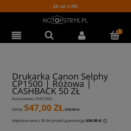
20 rat x 0%
Drukarka Canon Selphy
CP1500 | Różowa |
CASHBACK 50 ZŁ
Kod produktu:
5541C002
547,00 ZŁ
Cena:
639,00 zł
Najniższa cena z 30 dni przed tą promocją:
639,00 zł
Jeżeli produ
niż 30 dni, w