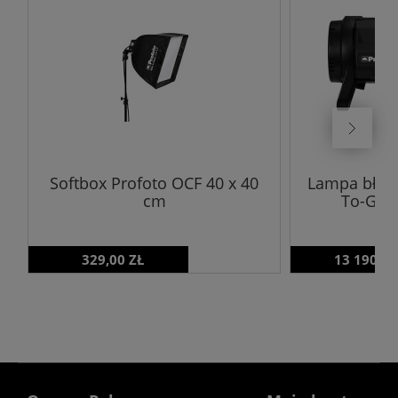
Softbox Profoto OCF 40 x 40
Lampa błys
cm
To-Go K
329,00 ZŁ
13 190,00