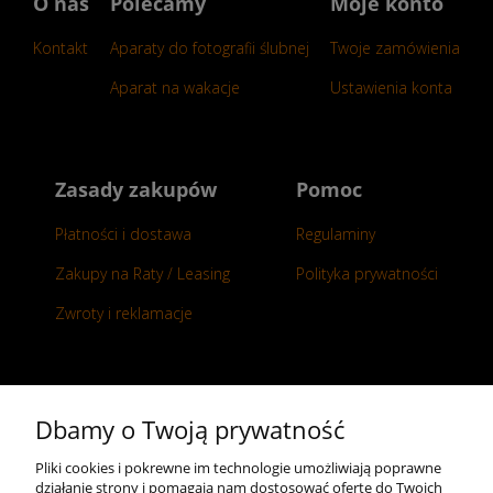
O nas
Polecamy
Moje konto
Kontakt
Aparaty do fotografii ślubnej
Twoje zamówienia
Aparat na wakacje
Ustawienia konta
Zasady zakupów
Pomoc
Płatności i dostawa
Regulaminy
Zakupy na Raty / Leasing
Polityka prywatności
Zwroty i reklamacje
Kontakt
Dbamy o Twoją prywatność
+48 696 50 70 20
Pliki cookies i pokrewne im technologie umożliwiają poprawne
działanie strony i pomagają nam dostosować ofertę do Twoich