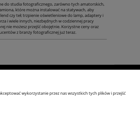
ne do studia fotograficznego, zarówno tych amatorskich,
ramiona, które można instalować na statywach, aby
nd czy teł; trzpienie oświetleniowe do lamp, adaptery i
ierza i wiele innych, niezbędnych w codziennej pracy
rej nie możesz przejść obojętnie. Korzystne ceny oraz
entów z branży fotograficznej już teraz.
moc
Kontakt
ulaminy
+48 696 50 70 20
kceptować wykorzystanie przez nas wszystkich tych plików i przejść
sklep@notopstryk.pl
tyka prywatności