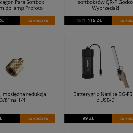
cagon Para Softbox
softboksów QR-P Godo
m do lamp Profoto
Wyprzedaż!
ZŁ
115 ZŁ
150 ZŁ
DO KOSZYKA
DO KOS
, mosiężna redukcja
Batterygrip Nanlite BG-F
3/8" na 1/4"
z USB-C
Ł
99 ZŁ
DO KOSZYKA
DO KOS