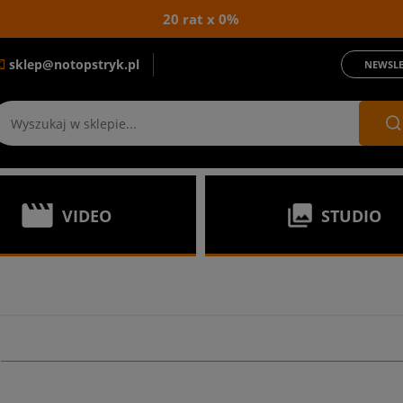
20 rat x 0%
sklep@notopstryk.pl
NEWSLE
VIDEO
STUDIO