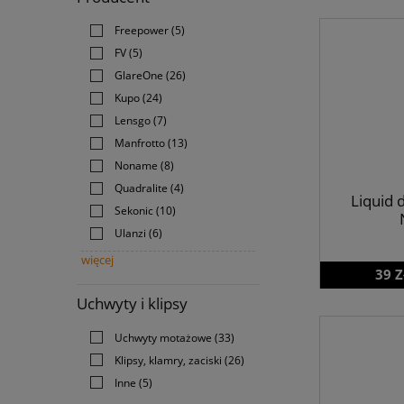
Freepower
(5)
FV
(5)
GlareOne
(26)
Kupo
(24)
Lensgo
(7)
Manfrotto
(13)
Noname
(8)
Quadralite
(4)
Liquid 
Sekonic
(10)
Ulanzi
(6)
więcej
39 Z
Uchwyty i klipsy
Uchwyty motażowe
(33)
Klipsy, klamry, zaciski
(26)
Inne
(5)