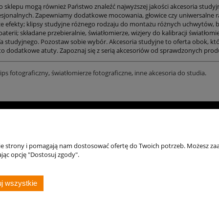
o sklepu mogą również Państwo znaleźć najwyższej jakości akcesoria studyj
ofesjonalnych. Zapewniamy dodatkowe mocowania, głowice czy uniwersalne 
e efekty; klipsy studyjne różnego rodzaju do montażu różnych uchwytów, ble
aterii; składane przebieralnie, światłomierze, wizjery do kalibracji światłom
a studyjnego. Pozostaw sobie wybór. Akcesoria studyjne to oferta obok, któ
o dodatkowe atuty. Zapoznaj się z serią akcesoriów od sprawdzonych produc
lips fotograficzny
,
światłomierze fotograficzne
,
inne akcesoria do studia
.
Moje konto
Zasady zakupów
Po
Twoje zamówienia
Płatności i dostawa
Reg
nie strony i pomagają nam dostosować ofertę do Twoich potrzeb. Możesz zaa
jąc opcję "Dostosuj zgody".
Ustawienia konta
Zakupy na Raty / Leasing
Poli
Zwroty i reklamacje
j wszystkie
Sklep internetowy Shoper.pl