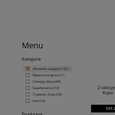
Menu
Kategorie
Akcesoria studyjne
(142)
Wytwornice dymu
(11)
Uchwyty, klipsy
(68)
2-sekcyj
Światłomierze
(13)
Kupo 
Trzpienie, śruby
(33)
Inne
(14)
599 
Producent