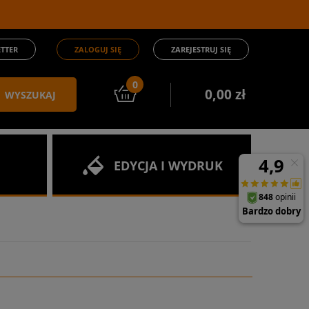
TTER
ZALOGUJ SIĘ
ZAREJESTRUJ SIĘ
0
0,00 zł
WYSZUKAJ
EDYCJA I WYDRUK