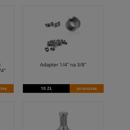
i
Adapter 1/4" na 3/8"
/4"
10 ZŁ
ZYKA
DO KOSZYKA