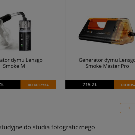
ator dymu Lensgo
Generator dymu Lensg
Smoke M
Smoke Master Pro
ZŁ
715 ZŁ
DO KOSZYKA
DO KOS
studyjne do studia fotograficznego