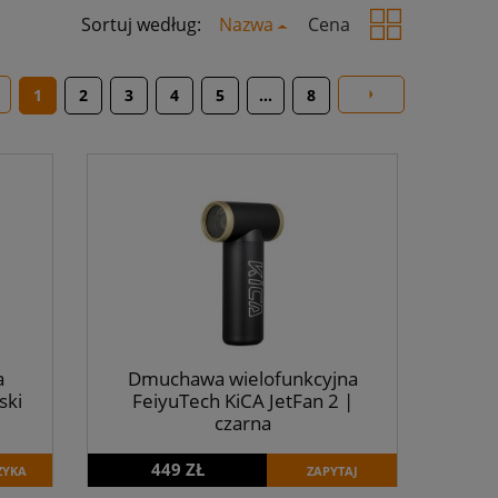
Sortuj według:
Nazwa
Cena
1
2
3
4
5
...
8
a
Dmuchawa wielofunkcyjna
ski
FeiyuTech KiCA JetFan 2 |
czarna
449 ZŁ
ZYKA
ZAPYTAJ