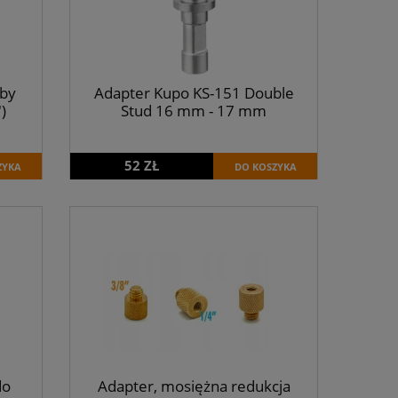
aby
Adapter Kupo KS-151 Double
)
Stud 16 mm - 17 mm
52 ZŁ
ZYKA
DO KOSZYKA
do
Adapter, mosiężna redukcja