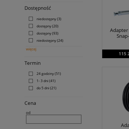
Dostępność
niedostępny
(3)
dostępny
(20)
Adapter
dostępny
(93)
Snap-
niedostępny
(24)
więcej
115 
Termin
24 godziny
(51)
1- 3 dni
(41)
do 5 dni
(21)
Cena
od
Ada