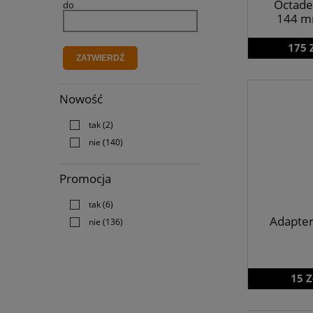
Octade
do
144 m
175 
ZATWIERDŹ
Nowość
tak
(2)
nie
(140)
Promocja
tak
(6)
Adapter
nie
(136)
15 Z