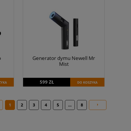
o
Generator dymu Newell Mr
Mist
599 ZŁ
ZYKA
DO KOSZYKA
1
2
3
4
5
...
8