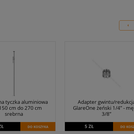
na tyczka aluminiowa
Adapter gwintu/redukcj
150 cm do 270 cm
GlareOne żeński 1/4” - mę
srebrna
3/8”
ZŁ
5 ZŁ
DO KOSZYKA
DO KOS