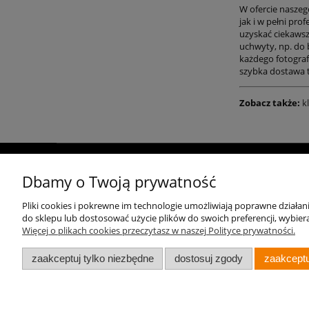
W ofercie naszeg
jak i w pełni pr
uzyskać ciekawsz
uchwyty, np. do b
każdego fotograf
szybka dostawa t
Zobacz także:
k
O nas
Polecamy
Dbamy o Twoją prywatność
Kontakt
Aparaty do fotografii ślubnej
Pliki cookies i pokrewne im technologie umożliwiają poprawne działa
do sklepu lub dostosować użycie plików do swoich preferencji, wybiera
Aparat na wakacje
Więcej o plikach cookies przeczytasz w naszej Polityce prywatności.
zaakceptuj tylko niezbędne
dostosuj zgody
zaakceptu