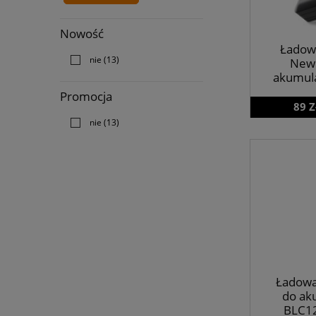
Nowość
Ładow
nie
(13)
Newe
akumul
Promocja
89 Z
nie
(13)
Ładowa
do ak
BLC12