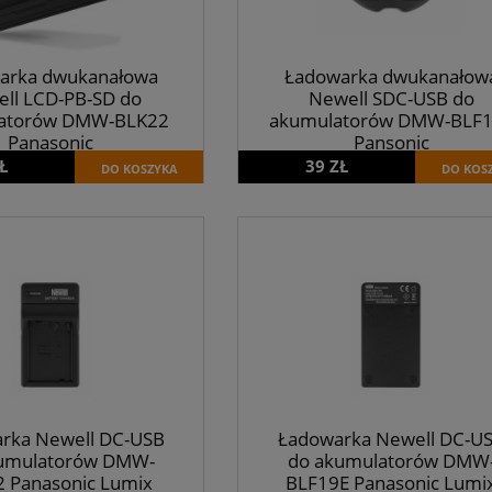
arka dwukanałowa
Ładowarka dwukanałow
ll LCD-PB-SD do
Newell SDC-USB do
atorów DMW-BLK22
akumulatorów DMW-BLF
Panasonic
Pansonic
Ł
39 ZŁ
DO KOSZYKA
DO KOS
rka Newell DC-USB
Ładowarka Newell DC-U
umulatorów DMW-
do akumulatorów DMW
 Panasonic Lumix
BLF19E Panasonic Lumi