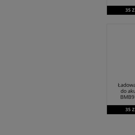
35 Z
Ładowa
do ak
BMB9E
35 Z