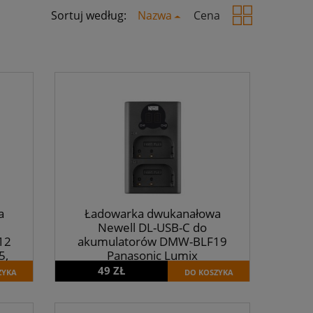
Sortuj według:
Nazwa
Cena
a
Ładowarka dwukanałowa
Newell DL-USB-C do
12
akumulatorów DMW-BLF19
5,
Panasonic Lumix
49 ZŁ
ZYKA
DO KOSZYKA