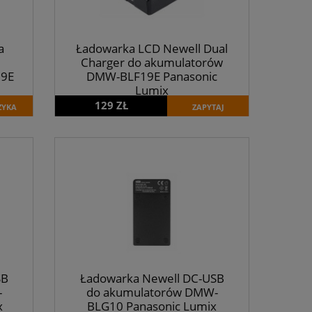
a
Ładowarka LCD Newell Dual
Charger do akumulatorów
19E
DMW-BLF19E Panasonic
Lumix
129 ZŁ
ZYKA
ZAPYTAJ
SB
Ładowarka Newell DC-USB
-
do akumulatorów DMW-
x
BLG10 Panasonic Lumix