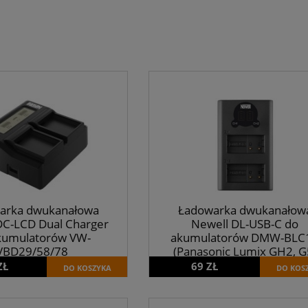
arka dwukanałowa
Ładowarka dwukanałow
DC-LCD Dual Charger
Newell DL-USB-C do
kumulatorów VW-
akumulatorów DMW-BLC
VBD29/58/78
(Panasonic Lumix GH2, G
G6, FZ200, FZ1000)
ZŁ
69 ZŁ
DO KOSZYKA
DO KOS