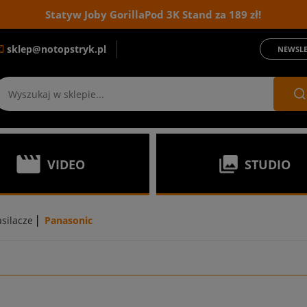
Statyw Joby GorillaPod 3K Stand za 189 zł!
sklep@notopstryk.pl
NEWSLE
VIDEO
STUDIO
|
asilacze
Panasonic