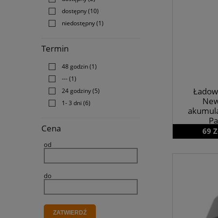
dostępny
(10)
niedostępny
(1)
Termin
48 godzin
(1)
---
(1)
Ładow
24 godziny
(5)
New
1- 3 dni
(6)
akumul
Pa
Cena
69 Z
od
do
ZATWIERDŹ