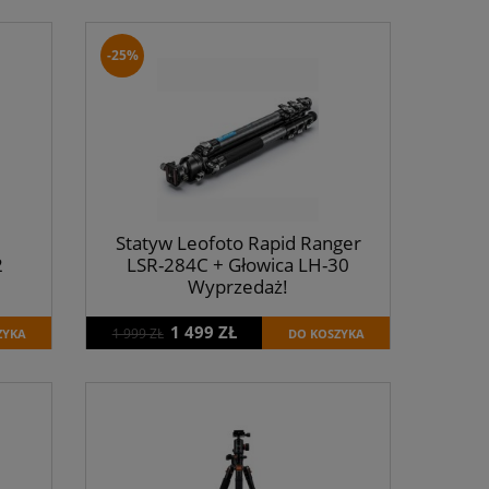
-25%
Statyw Leofoto Rapid Ranger
2
LSR-284C + Głowica LH-30
Wyprzedaż!
1 499 ZŁ
1 999 ZŁ
ZYKA
DO KOSZYKA