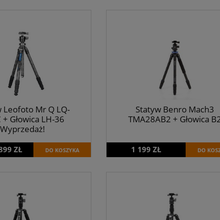
w Leofoto Mr Q LQ-
Statyw Benro Mach3
 + Głowica LH-36
TMA28AB2 + Głowica B
Wyprzedaż!
899 ZŁ
1 199 ZŁ
DO KOSZYKA
DO KOS