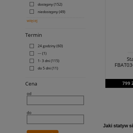
dostępny
(152)
niedostępny
(49)
więcej
Termin
24 godziny
(60)
---
(1)
St
1- 3 dni
(115)
FBAT03
do 5 dni
(11)
Cena
799 
od
do
Jaki statyw s