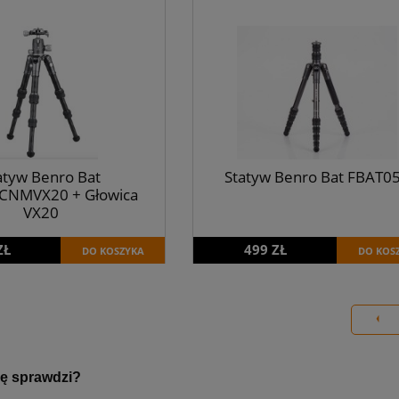
atyw Benro Bat
Statyw Benro Bat FBAT0
CNMVX20 + Głowica
VX20
ZŁ
499 ZŁ
DO KOSZYKA
DO KOS
ię sprawdzi?