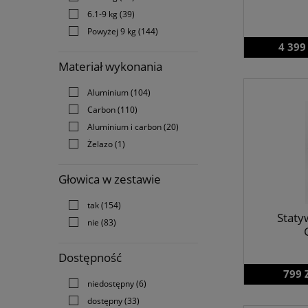
6.1-9 kg
(39)
Powyżej 9 kg
(144)
4 399
Materiał wykonania
Aluminium
(104)
Carbon
(110)
Aluminium i carbon
(20)
Żelazo
(1)
Głowica w zestawie
tak
(154)
Staty
nie
(83)
Dostępność
799 
niedostępny
(6)
dostępny
(33)