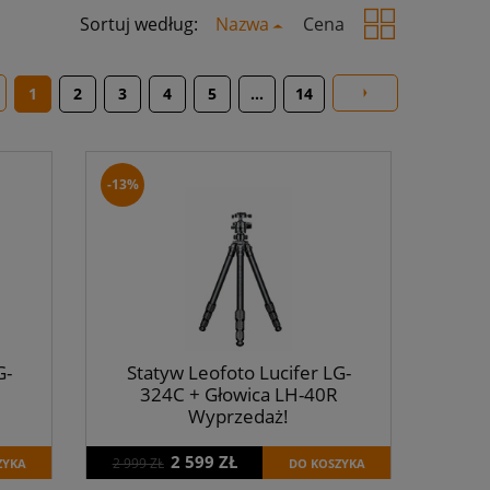
Sortuj według:
Nazwa
Cena
1
2
3
4
5
...
14
-13%
G-
Statyw Leofoto Lucifer LG-
324C + Głowica LH-40R
Wyprzedaż!
2 599 ZŁ
2 999 ZŁ
ZYKA
DO KOSZYKA