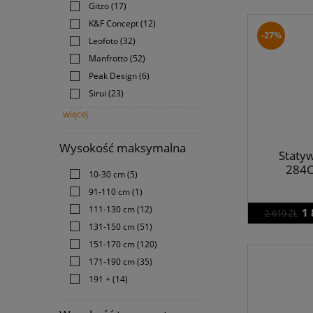
Gitzo
(17)
K&F Concept
(12)
-27%
Leofoto
(32)
Manfrotto
(52)
Peak Design
(6)
Sirui
(23)
więcej
Wysokość maksymalna
Staty
284C
10-30 cm
(5)
91-110 cm
(1)
111-130 cm
(12)
1 
2 619 ZŁ
131-150 cm
(51)
151-170 cm
(120)
171-190 cm
(35)
191 +
(14)