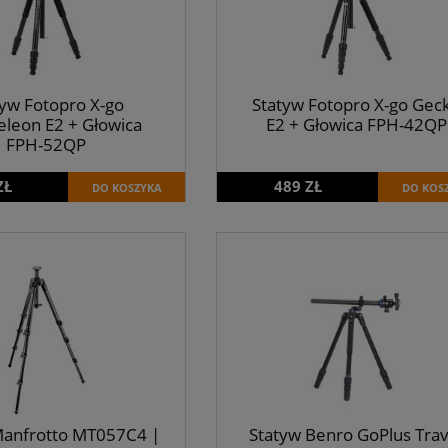
tyw Fotopro X-go
Statyw Fotopro X-go Gec
leon E2 + Głowica
E2 + Głowica FPH-42QP
FPH-52QP
ZŁ
489 ZŁ
DO KOSZYKA
DO KOS
Manfrotto MT057C4 |
Statyw Benro GoPlus Trav