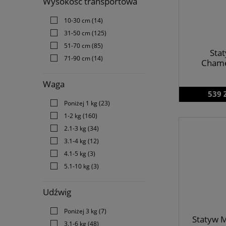
Wysokość transportowa
10-30 cm
(14)
31-50 cm
(125)
51-70 cm
(85)
Sta
71-90 cm
(14)
Chame
Waga
539 
Poniżej 1 kg
(23)
1-2 kg
(160)
2.1-3 kg
(34)
3.1-4 kg
(12)
4.1-5 kg
(3)
5.1-10 kg
(3)
Udźwig
Poniżej 3 kg
(7)
Statyw 
3.1-6 kg
(48)