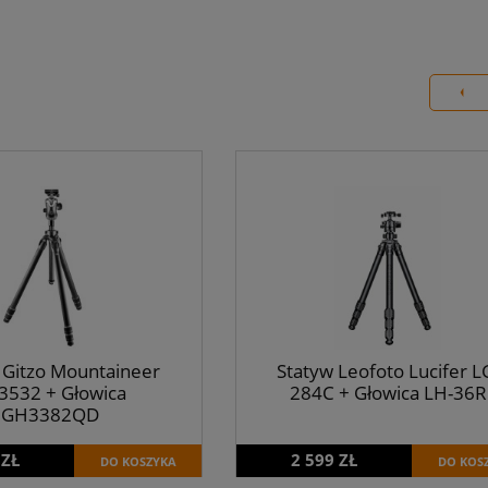
 Gitzo Mountaineer
Statyw Leofoto Lucifer L
3532 + Głowica
284C + Głowica LH-36R
GH3382QD
 ZŁ
2 599 ZŁ
DO KOSZYKA
DO KOS