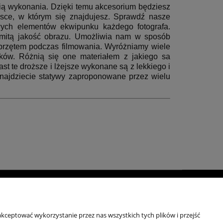
cią wykonania. Dzięki temu akcesorium będziesz
jsce, w którym się znajdujesz. Sprawdź nasze
wych element
ó
w ekwipunku każdego fotografa.
komitą jakość obrazu. Umożliwia nam w spos
ó
b
sprzętem podczas filmowania. Wyróżniamy wiele
k
ó
w. Różnią się
one materia
łem z jakiego sa
 te droższe i lżejsze wykonane są z lekkiego i
ajdziecie statywy zaproponowane przez wielu
moc
Kontakt
ulaminy
+48 696 50 70 20
kceptować wykorzystanie przez nas wszystkich tych plików i przejść