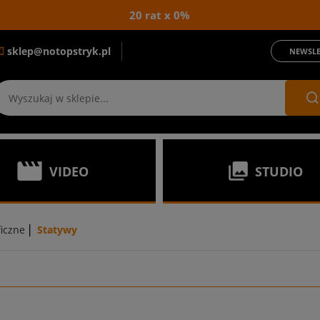
20 rat x 0%
sklep@notopstryk.pl
NEWSLE
VIDEO
STUDIO
|
ficzne
Statywy