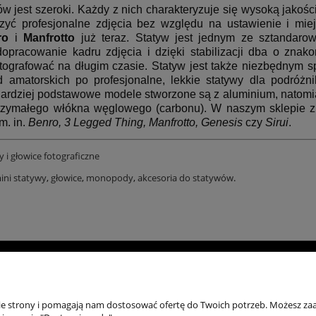
w jest szeroki. Każdy z nich charakteryzuje się wysoką jakoś
rzyć profesjonalne zdjęcia bez względu na ustawienie i mie
ro
i
Manfrotto
już teraz. Statyw jest jednym ze sztandaro
opracowanie kadru zdjęcia i dzięki stabilizacji dba o zna
otografować
na d
ługim czasie. Statyw jest także niezbędnym 
 amatorskich po profesjonalne, lekkie statywy dla podróżni
rdziej podstawowe modele stworzone są z aluminium, natomiast
tzymałego włókna węglowego (carbonu). W naszym sklepie zn
m. in.
Benro, 3 Legged Thing, Manfrotto, Genesis
czy
Sirui
.
y i głowice fotograficzne
ini statywy
,
głowice
,
monopody
,
akcesoria do statywów
.
Moje konto
Zasady zakupów
Po
Twoje zamówienia
Płatności i dostawa
Reg
nie strony i pomagają nam dostosować ofertę do Twoich potrzeb. Możesz zaa