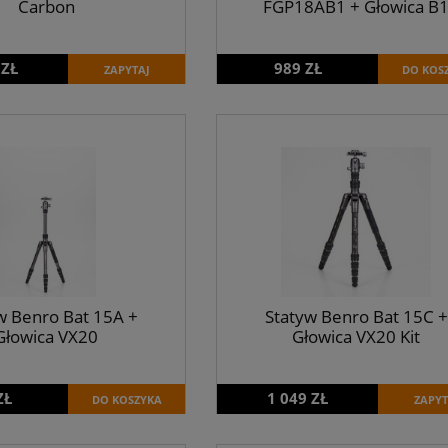
Carbon
FGP18AB1 + Głowica B
 ZŁ
989 ZŁ
ZAPYTAJ
DO KOS
w Benro Bat 15A +
Statyw Benro Bat 15C +
Głowica VX20
Głowica VX20 Kit
ZŁ
1 049 ZŁ
DO KOSZYKA
ZAPYT