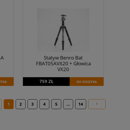
5A
Statyw Benro Bat
FBAT05AVX20 + Głowica
VX20
759 ZŁ
ZYKA
DO KOSZYKA
1
2
3
4
5
...
14