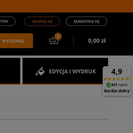
TTER
ZALOGUJ SIĘ
ZAREJESTRUJ SIĘ
0
0,00 zł
WYSZUKAJ
EDYCJA I WYDRUK