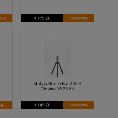
1
1 179 ZŁ
ZYKA
DO KOSZYKA
Statyw Benro Bat 24C +
Głowica VX25 Kit
1 149 ZŁ
AJ
DO KOSZYKA