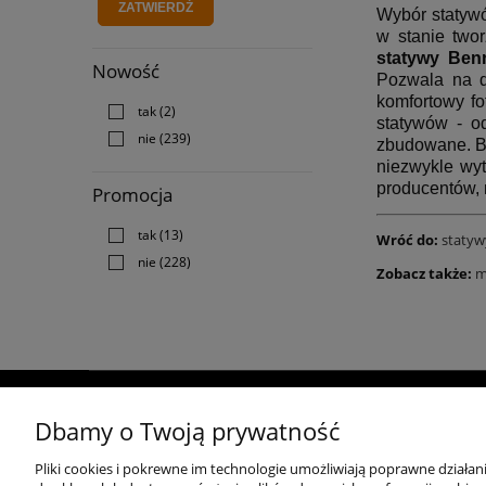
ZATWIERDŹ
Wybór statywó
w stanie two
statywy Ben
Nowość
Pozwala na d
komfortowy f
tak
(2)
statyw
ó
w - od
nie
(239)
zbudowane. Ba
niezwykle wy
producent
ó
w, 
Promocja
tak
(13)
Wróć do:
statyw
nie
(228)
Zobacz także:
m
O nas
Polecamy
Dbamy o Twoją prywatność
Kontakt
Aparaty do fotografii ślubnej
Pliki cookies i pokrewne im technologie umożliwiają poprawne działa