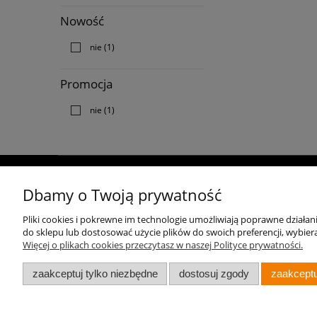
Nowość
nie
(1)
Promocja
nie
(1)
O nas
Polecamy
Dbamy o Twoją prywatność
Kontakt
Aparaty do fotografii ślubnej
Pliki cookies i pokrewne im technologie umożliwiają poprawne działa
do sklepu lub dostosować użycie plików do swoich preferencji, wybiera
Aparat na wakacje
Więcej o plikach cookies przeczytasz w naszej Polityce prywatności.
zaakceptuj tylko niezbędne
dostosuj zgody
zaakceptu