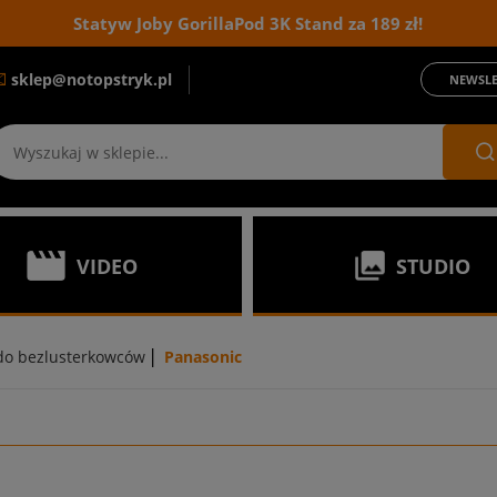
Statyw Joby GorillaPod 3K Stand za 189 zł!
sklep@notopstryk.pl
NEWSLE
VIDEO
STUDIO
|
do bezlusterkowców
Panasonic