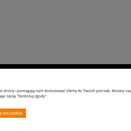
Moje konto
Zasady zakupów
Po
Twoje zamówienia
Płatności i dostawa
Reg
nie strony i pomagają nam dostosować ofertę do Twoich potrzeb. Możesz zaa
jąc opcję "Dostosuj zgody".
Ustawienia konta
Zakupy na Raty / Leasing
Poli
Zwroty i reklamacje
j wszystkie