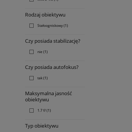
Rodzaj obiektywu
Stałoogniskowy
(1)
Czy posiada stabilizację?
nie
(1)
Czy posiada autofokus?
tak
(1)
Maksymalna jasność
obiektywu
1.7 f/
(1)
Typ obiektywu