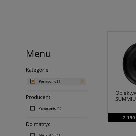
Menu
Kategorie
Panasonic
(1)
Obiektyw
Producent
SUMMILU
Panasonic
(1)
2 190
Do matryc
Mikro 4/3
(1)