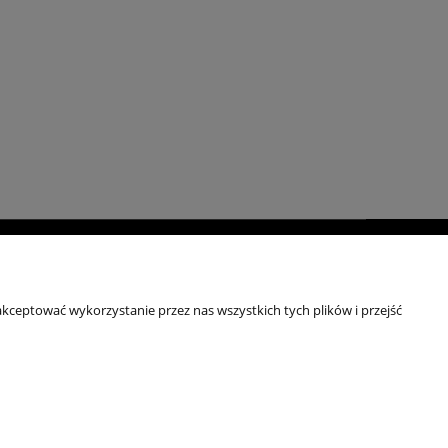
moc
Kontakt
ulaminy
+48 696 50 70 20
kceptować wykorzystanie przez nas wszystkich tych plików i przejść
sklep@notopstryk.pl
tyka prywatności