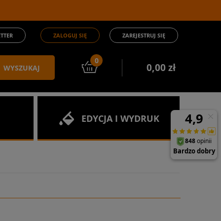
TTER
ZALOGUJ SIĘ
ZAREJESTRUJ SIĘ
0
0,00 zł
WYSZUKAJ
EDYCJA I WYDRUK