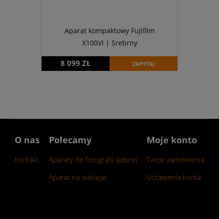
Aparat kompaktowy Fujifilm
X100VI | Srebrny
8 099 ZŁ
ZAPYTAJ
O nas
Polecamy
Moje konto
Kontakt
Aparaty do fotografii ślubnej
Twoje zamówienia
Aparat na wakacje
Ustawienia konta