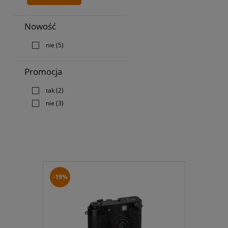
Nowość
nie
(5)
Promocja
tak
(2)
nie
(3)
-19%