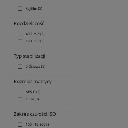
Fujifilm
(5)
Rozdzielczość
40.2 mln
(2)
18,1 mln
(3)
Typ stabilizacji
5 Osiowa
(5)
Rozmiar matrycy
APS-C
(2)
1 Cal
(3)
Zakres czułości ISO
100 - 12 800
(3)