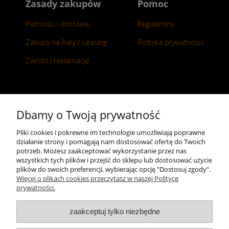
Zasady zakupów
Pomoc
Płatności i dostawa
Regulaminy
Zakupy na Raty / Leasing
Polityka prywatności
Zwroty i reklamacje
Kontakt
Dbamy o Twoją prywatność
+48 696 50 70 20
Pliki cookies i pokrewne im technologie umożliwiają poprawne
działanie strony i pomagają nam dostosować ofertę do Twoich
sklep@notopstryk.pl
potrzeb. Możesz zaakceptować wykorzystanie przez nas
wszystkich tych plików i przejść do sklepu lub dostosować użycie
plików do swoich preferencji, wybierając opcję "Dostosuj zgody".
Więcej o plikach cookies przeczytasz w naszej Polityce
prywatności.
zaakceptuj tylko niezbędne