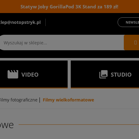
Statyw Joby GorillaPod 3K Stand za 189 zł!
klep@notopstryk.pl
NEWSLE
VIDEO
STUDIO
|
Filmy fotograficzne
Filmy wielkoformatowe
owe