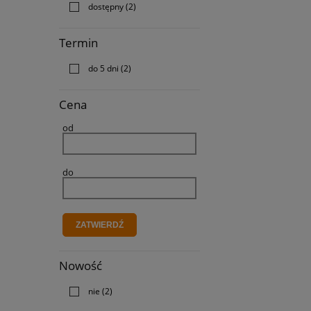
dostępny
(2)
Termin
do 5 dni
(2)
Cena
od
do
ZATWIERDŹ
Nowość
nie
(2)