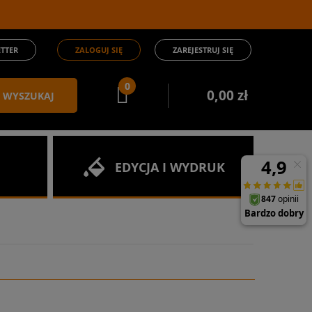
TTER
ZALOGUJ SIĘ
ZAREJESTRUJ SIĘ
0
0,00 zł
WYSZUKAJ
EDYCJA I WYDRUK