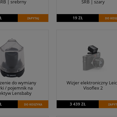
RB | srebrny
SRB | szary
Ł
19 ZŁ
ZAPYTAJ
DO KOS
zenie do wymiany
Wizjer elektroniczny Lei
ki / pojemnik na
Visoflex 2
ektyw Lensbaby
Ł
3 439 ZŁ
DO KOSZYKA
ZAPYT