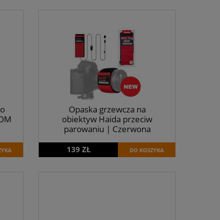
do
Opaska grzewcza na
 OM
obiektyw Haida przeciw
parowaniu | Czerwona
139 ZŁ
ZYKA
DO KOSZYKA