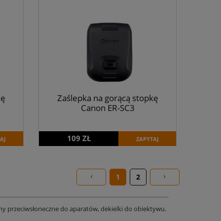
kę
Zaślepka na gorącą stopkę
Canon ER-SC3
109 ZŁ
AJ
ZAPYTAJ
1
2
ny przeciwsłoneczne do aparatów
,
dekielki do obiektywu
.