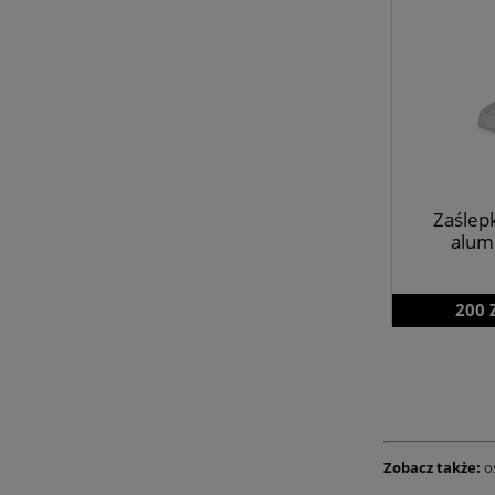
Zaślep
alum
200 
Zobacz także:
o