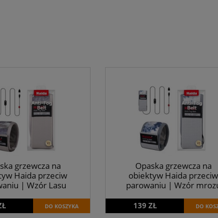
ska grzewcza na
Opaska grzewcza na
tyw Haida przeciw
obiektyw Haida przeciw
aniu | Wzór Lasu
parowaniu | Wzór mroz
ZŁ
139 ZŁ
DO KOSZYKA
DO KOS