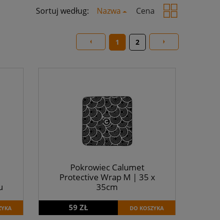
Sortuj według:
Nazwa
Cena
1
2
Pokrowiec Calumet
Protective Wrap M | 35 x
u
35cm
59 ZŁ
ZYKA
DO KOSZYKA