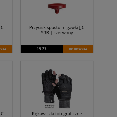
JC
Przycisk spustu migawki JJC
SRB | czerwony
19 ZŁ
ZYKA
DO KOSZYKA
JC
Rękawiczki fotograficzne