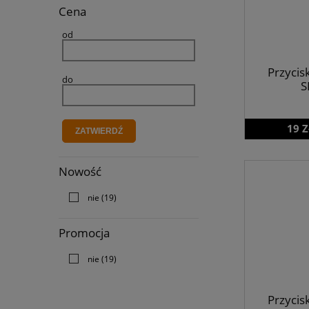
Cena
od
Przycis
do
S
19 Z
ZATWIERDŹ
Nowość
nie
(19)
Promocja
nie
(19)
Przycis