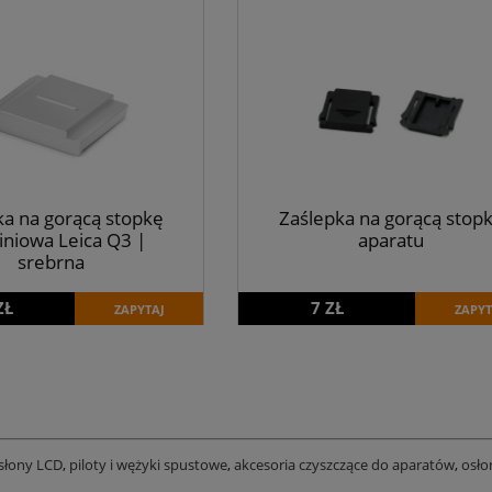
ka na gorącą stopkę
Zaślepka na gorącą stop
iniowa Leica Q3 |
aparatu
srebrna
ZŁ
7 ZŁ
ZAPYTAJ
ZAPYT
słony LCD
,
piloty i wężyki spustowe
,
akcesoria czyszczące do aparatów
,
osło