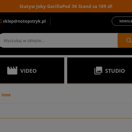
Statyw Joby GorillaPod 3K Stand za 189 zł!
sklep@notopstryk.pl
NEWSLE
VIDEO
STUDIO
Inne