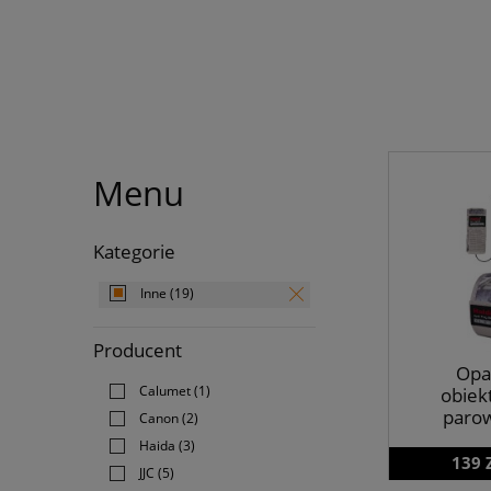
Menu
Kategorie
Inne
(19)
Producent
Opa
Calumet
(1)
obiek
parow
Canon
(2)
Haida
(3)
139 
JJC
(5)