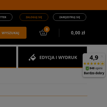
TTER
ZALOGUJ SIĘ
ZAREJESTRUJ SIĘ
0
0,00 zł
WYSZUKAJ
EDYCJA I WYDRUK