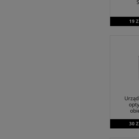
S
19 Z
Urząd
opty
obi
30 Z