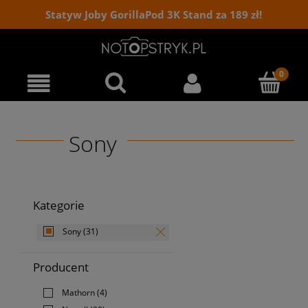
Statyw Joby GorillaPod 3K Stand za 189 zł!
Sony
Kategorie
Sony
(31)
Producent
Mathorn
(4)