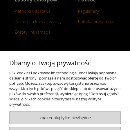
Płatności i dostawa
Regulaminy
Zakupy na Raty / Leasing
Polityka prywatności
Zwroty i reklamacje
Kontakt
Dbamy o Twoją prywatność
+48 696 50 70 20
Pliki cookies i pokrewne im technologie umożliwiają poprawne
działanie strony i pomagają nam dostosować ofertę do Twoich
sklep@notopstryk.pl
potrzeb. Możesz zaakceptować wykorzystanie przez nas
wszystkich tych plików i przejść do sklepu lub dostosować użycie
plików do swoich preferencji, wybierając opcję "Dostosuj zgody".
Więcej o plikach cookies przeczytasz w naszej Polityce
prywatności.
zaakceptuj tylko niezbędne