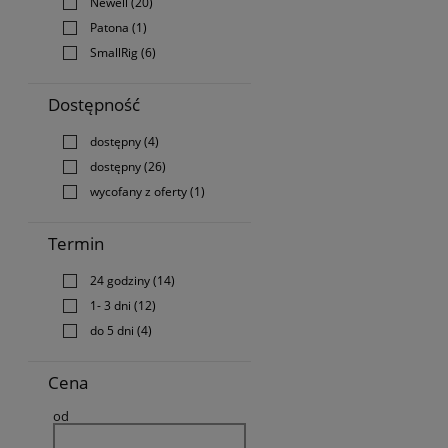
Newell
(20)
Patona
(1)
SmallRig
(6)
Dostępność
dostępny
(4)
dostępny
(26)
wycofany z oferty
(1)
Termin
24 godziny
(14)
1- 3 dni
(12)
do 5 dni
(4)
Cena
od