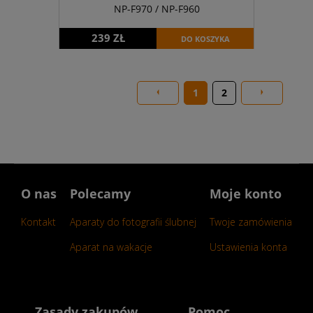
NP-F970 / NP-F960
239 ZŁ
DO KOSZYKA
1
2
O nas
Polecamy
Moje konto
Kontakt
Aparaty do fotografii ślubnej
Twoje zamówienia
Aparat na wakacje
Ustawienia konta
Zasady zakupów
Pomoc