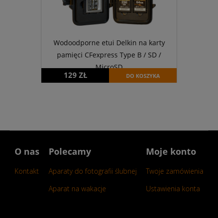
Wodoodporne etui Delkin na karty
pamięci CFexpress Type B / SD /
MicroSD
129 ZŁ
DO KOSZYKA
O nas
Polecamy
Moje konto
Kontakt
Aparaty do fotografii ślubnej
Twoje zamówienia
Aparat na wakacje
Ustawienia konta