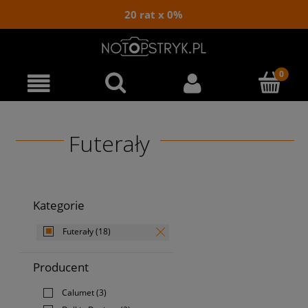
20 rat x 0%
Futerały
Kategorie
Futerały
(18)
Producent
Calumet
(3)