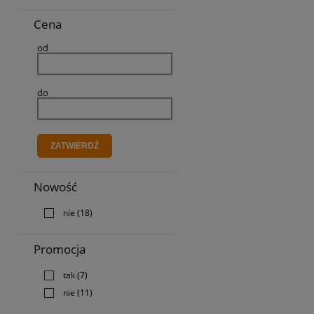
Cena
od
do
ZATWIERDŹ
Nowość
nie
(18)
Promocja
tak
(7)
nie
(11)