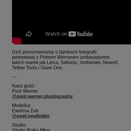
Dziś porozmawiamy o tajnikach fotografii
portretowej z Piotrem Wernerem ambasadorem
takich marek jak Leica, Sekonic, Voitlander, Newell,
Tether Tools i Glare One.
---
Nasz gość:
Piotr Werner
@piotr.werner.photography
Modelka:
Ewelina Zub
@ewel.newfolder
Studio:
Studio Rolka Młyn