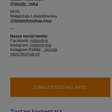
@studio_rolka
MUA:
Małgorzata Lewandowska
@lewandowskaa.mua
---
Nasze social media:
Facebook:
notopstryk
Instagram:
notopstrykp
l
Instagram Rafała:
_pizmak
https://pizmak.pl/
ZOBACZ POZOSTAŁE WPISY
Zostaw komentarz