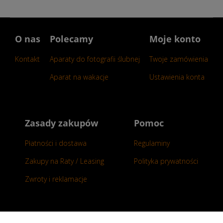
O nas
Polecamy
Moje konto
Kontakt
Aparaty do fotografii ślubnej
Twoje zamówienia
Aparat na wakacje
Ustawienia konta
Zasady zakupów
Pomoc
Płatności i dostawa
Regulaminy
Zakupy na Raty / Leasing
Polityka prywatności
Zwroty i reklamacje