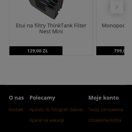
Etui na filtry ThinkTank Filter
Monopod vid
Nest Mini
129,00 ZŁ
799,00 
O nas
Polecamy
Moje konto
Kontakt
Aparaty do fotografii ślubnej
Twoje zamówienia
Aparat na wakacje
Ustawienia konta