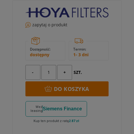
zapytaj o produkt
Dostępność:
Termin:
dostępny
1- 3 dni
-
+
SZT.
DO KOSZYKA
Weź
Siemens Finance
leasing
Kup ten produkt z ratą
2.87 zł