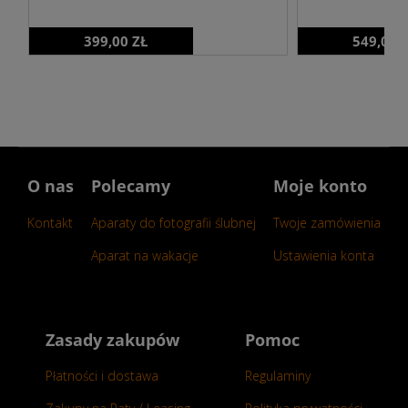
399,00 ZŁ
549,00 
O nas
Polecamy
Moje konto
Kontakt
Aparaty do fotografii ślubnej
Twoje zamówienia
Aparat na wakacje
Ustawienia konta
Zasady zakupów
Pomoc
Płatności i dostawa
Regulaminy