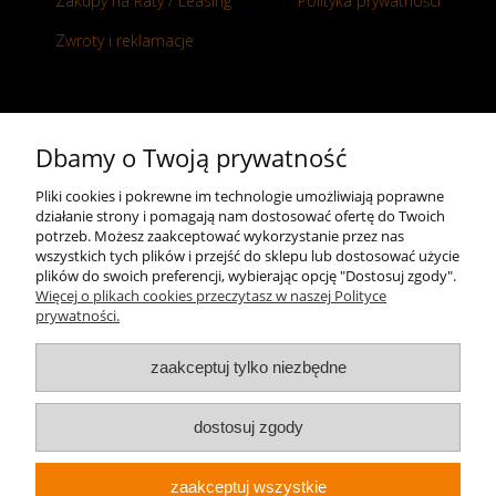
Zakupy na Raty / Leasing
Polityka prywatności
Zwroty i reklamacje
Kontakt
Dbamy o Twoją prywatność
+48 696 50 70 20
Pliki cookies i pokrewne im technologie umożliwiają poprawne
działanie strony i pomagają nam dostosować ofertę do Twoich
sklep@notopstryk.pl
potrzeb. Możesz zaakceptować wykorzystanie przez nas
wszystkich tych plików i przejść do sklepu lub dostosować użycie
plików do swoich preferencji, wybierając opcję "Dostosuj zgody".
Więcej o plikach cookies przeczytasz w naszej Polityce
prywatności.
zaakceptuj tylko niezbędne
dostosuj zgody
zaakceptuj wszystkie