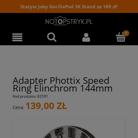
Statyw Joby GorillaPod 3K Stand za 189 zł!
Adapter Phottix Speed
Ring Elinchrom 144mm
Kod produktu:
82591
139,00 ZŁ
Cena: