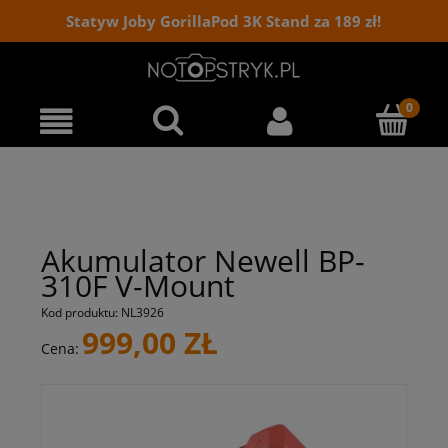
Statyw Joby GorillaPod 3K Stand za 189 zł!
Akumulator Newell BP-
310F V-Mount
Kod produktu:
NL3926
999,00 ZŁ
Cena: