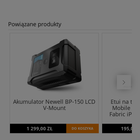
Powiązane produkty
Akumulator Newell BP-150 LCD
Etui na tel
V-Mount
Mobile Etu
Fabric iPho
1 299,00 ZŁ
195,00 
DO KOSZYKA