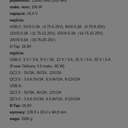
pojemność:
21000 mAh (310 Wh)
maks. moc:
100 W
napięcie:
14,4 V
wejścia:
USB-C: 5V/0.5-3A（4.75-5.25V), 9V/0.5-3A（8.75-9.25V),
12V/0.5-3A（11.75-12.25V), 15V/0.5-3A（14.75-15.25V),
20V/0.5-5A（19.75-20.25V）
D-Tap: 16,8V
wyjścia:
USB-C:
5 V / 3 A, 9 V / 3A, 12 V / 3 A, 15 V / 3 A, 20 V / 5 A
(Power Delivery 3.0 maks. 65 W)
QC2.0：5V/3A, 9V/2A, 12V/2A
QC3.0：3.6-6.5V/3A, 6.5-9V/2A, 9-12V/2A
USB-A:
QC2.0：5V/3A, 9V/2A, 12V/2A
QC3.0：3.6-6.5V/3A, 6.5-9V/2A, 9-12V/2A
D-Tap:
16,8V
wymiary:
139,8 x 93,4 x 94,8 mm
waga:
1500 g