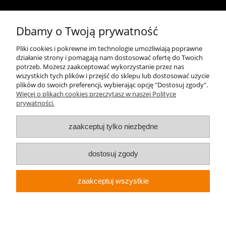
Kontakt
Dbamy o Twoją prywatność
+48 696 50 70 20
Pliki cookies i pokrewne im technologie umożliwiają poprawne
działanie strony i pomagają nam dostosować ofertę do Twoich
sklep@notopstryk.pl
potrzeb. Możesz zaakceptować wykorzystanie przez nas
wszystkich tych plików i przejść do sklepu lub dostosować użycie
plików do swoich preferencji, wybierając opcję "Dostosuj zgody".
Więcej o plikach cookies przeczytasz w naszej Polityce
prywatności.
zaakceptuj tylko niezbędne
dostosuj zgody
zaakceptuj wszystkie
Sklep internetowy Shoper.pl
Notopstryk.pl © 2026 Wszelkie prawa zastrzeżone