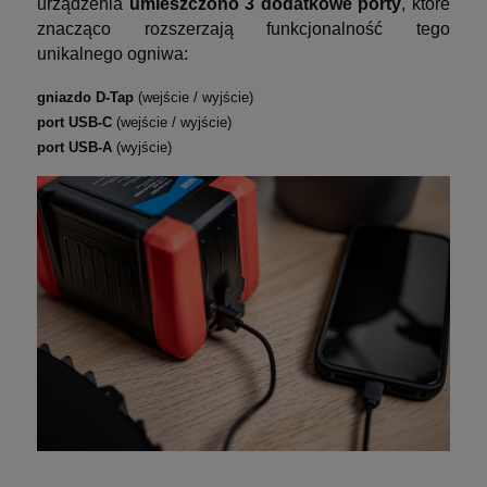
urządzenia
umieszczono 3 dodatkowe porty
, które
znacząco rozszerzają funkcjonalność tego
unikalnego ogniwa:
gniazdo D-Tap
(wejście / wyjście)
port USB-C
(wejście / wyjście)
port USB-A
(wyjście)