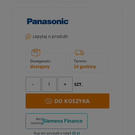
zapytaj o produkt
Dostępność:
Termin:
dostępny
24 godziny
-
+
SZT.
DO KOSZYKA
Weź
Siemens Finance
leasing
Kup ten produkt z ratą
1.22 zł