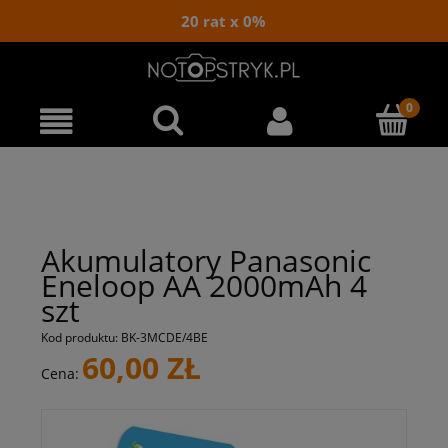
20 rat x 0%
Akumulatory Panasonic
Eneloop AA 2000mAh 4
szt
Kod produktu:
BK-3MCDE/4BE
60,00 ZŁ
Cena: