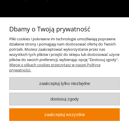
Kontakt
Dbamy o Twoją prywatność
+48 696 50 70 20
Pliki cookies i pokrewne im technologie umożliwiają poprawne
działanie strony i pomagają nam dostosować ofertę do Twoich
sklep@notopstryk.pl
potrzeb. Możesz zaakceptować wykorzystanie przez nas
wszystkich tych plików i przejść do sklepu lub dostosować użycie
plików do swoich preferencji, wybierając opcję "Dostosuj zgody".
Więcej o plikach cookies przeczytasz w naszej Polityce
prywatności.
zaakceptuj tylko niezbędne
dostosuj zgody
zaakceptuj wszystkie
Sklep internetowy Shoper.pl
Notopstryk.pl © 2026 Wszelkie prawa zastrzeżone