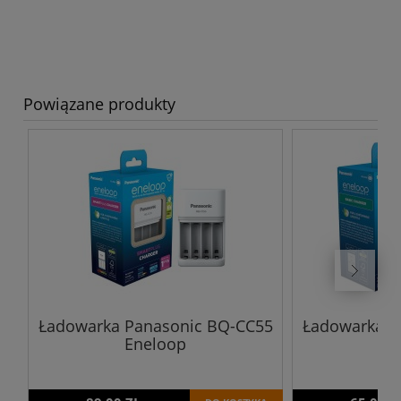
Powiązane produkty
Ładowarka Panasonic BQ-CC55
Ładowarka P
Eneloop
E