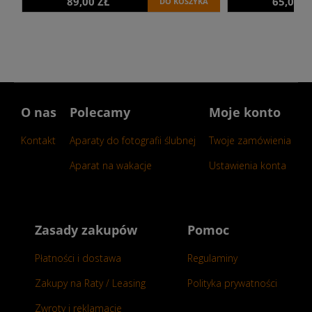
89,00 ZŁ
65,00 Z
DO KOSZYKA
O nas
Polecamy
Moje konto
Kontakt
Aparaty do fotografii ślubnej
Twoje zamówienia
Aparat na wakacje
Ustawienia konta
Zasady zakupów
Pomoc
Płatności i dostawa
Regulaminy
Zakupy na Raty / Leasing
Polityka prywatności
Zwroty i reklamacje