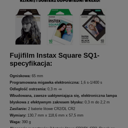
Fujifilm Instax Square SQ1-
s
pecyfikacja:
Ogniskowa:
65 mm
Programowana migawka elektroniczna:
1,6 s-1/400 s
Odległość ostrzenia:
0,3 m -∞
Wbudowana, zawsze uaktywniająca się, elektroniczna lampa
błyskowa z efektywnym zakresem błysku:
0,3 m do 2,2 m
Zasilanie:
2 baterie litowe CR2/DL CR2
Wymiary:
130,7 mm x 118,6 mm x 57,5 mm
Waga:
390 g