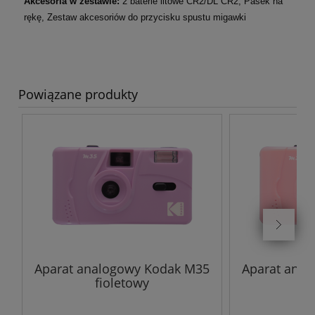
Akcesoria w zestawie:
2 baterie litowe CR2/DL CR2, Pasek na
rękę, Zestaw akcesoriów do przycisku spustu migawki
Powiązane produkty
Aparat analogowy Kodak M35
Aparat ana
fioletowy