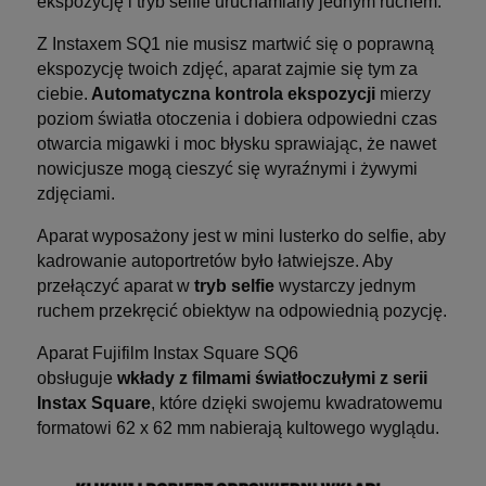
ekspozycję i tryb selfie uruchamiany jednym ruchem.
Z Instaxem SQ1 nie musisz martwić się o poprawną
ekspozycję twoich zdjęć, aparat zajmie się tym za
ciebie.
Automatyczna kontrola ekspozycji
mierzy
poziom światła otoczenia i dobiera odpowiedni czas
otwarcia migawki i moc błysku sprawiając, że nawet
nowicjusze mogą cieszyć się wyraźnymi i żywymi
zdjęciami.
Aparat wyposażony jest w mini lusterko do selfie, aby
kadrowanie autoportretów było łatwiejsze. Aby
przełączyć aparat w
tryb selfie
wystarczy jednym
ruchem przekręcić obiektyw na odpowiednią pozycję.
Aparat Fujifilm Instax Square SQ6
obsługuje
wkłady z filmami światłoczułymi z serii
Instax Square
, które dzięki swojemu kwadratowemu
formatowi 62 x 62 mm nabierają kultowego wyglądu.