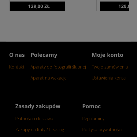
129,00 ZŁ
129,00 
O nas
Polecamy
Moje konto
Kontakt
Aparaty do fotografii ślubnej
Twoje zamówienia
Aparat na wakacje
Ustawienia konta
Zasady zakupów
Pomoc
Płatności i dostawa
Regulaminy
Zakupy na Raty / Leasing
Polityka prywatności