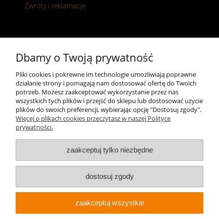
Zwroty i reklamacje
Kontakt
Dbamy o Twoją prywatność
+48 696 50 70 20
Pliki cookies i pokrewne im technologie umożliwiają poprawne
działanie strony i pomagają nam dostosować ofertę do Twoich
sklep@notopstryk.pl
potrzeb. Możesz zaakceptować wykorzystanie przez nas
wszystkich tych plików i przejść do sklepu lub dostosować użycie
plików do swoich preferencji, wybierając opcję "Dostosuj zgody".
Więcej o plikach cookies przeczytasz w naszej Polityce
prywatności.
zaakceptuj tylko niezbędne
dostosuj zgody
zaakceptuj wszystkie
Sklep internetowy Shoper.pl