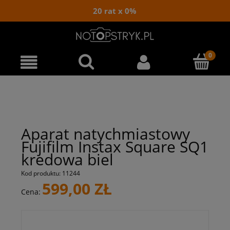
20 rat x 0%
Aparat natychmiastowy
Fujifilm Instax Square SQ1
kredowa biel
Kod produktu:
11244
599,00 ZŁ
Cena: