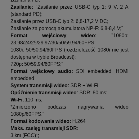
Zasilanie:
"Zasilanie przez USB-C typ 1: 9 V, 2 A
(standard PD);
Zasilanie przez USB-C typ 2: 6,8-17,2 V DC;
Zasilanie za pomocą akumulatora NP-F: 6,8-8,4 V;"
Format wejściowy wideo:
"1080p:
23.98/24/25/29.97/30/50/59.94/60FPS;
1080i: 50/50.94/60FPS (rozdzielczość 1080i nie jest
dostępna w trybie Broadcast);
720p: 50/59.94/60FPS;"
Format wejściowy audio:
SDI embedded, HDMI
embedded
System transmisji wideo:
SDR + Wi-Fi
Opóźnienie transmisji wideo:
SDR: 80 ms;
Wi-Fi:
110 ms;
*Zmierzono podczas nagrywania wideo
1080p/60FPS."
Format kodowania wideo:
H.264
Maks. zasięg transmisji SDR:
3 km (FCC)*;