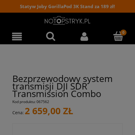
Statyw Joby GorillaPod 3K Stand za 189 zł!
Bezprzewodowy system
transmisji DJI SDR
Transmission Combo
Kod produktu:
067562
2 659,00 ZŁ
Cena: