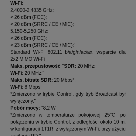
Wi-Fi:
2,4000-2,4835 GHz:
< 26 dBm (FCC);
< 20 dBm (SRRC / CE / MIC);
5,150-5,250 GHz:
< 26 dBm (FCC);
< 23 dBm (SRRC / CE / MIC);"
Standard Wi-Fi 802.11 b/a/g/n/ac/ax, wsparcie dla
2x2 MIMO Wi-Fi
Maks. przepustowość "SDR:
20 MHz;
Wi-Fi:
20 MHz;"
Maks. bitrate SDR:
20 Mbps*;
Wi-Fi:
8 Mbps;
*Zmierzono w trybie Control, gdy tryb Broadcast był
wyłączony."
Pobór mocy:
"8,2 W
*Zmierzono w temperaturze pokojowej 25°C, po
połączeniu w trybie Control, z odległości około 10 m,
w konfiguracji 1T1R, z wyłączonym Wi-Fi, przy użyciu
zasilania PD."