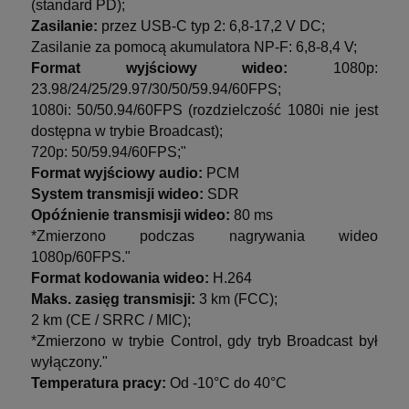
(standard PD);
Zasilanie:
przez USB-C typ 2: 6,8-17,2 V DC;
Zasilanie za pomocą akumulatora NP-F: 6,8-8,4 V;
Format wyjściowy wideo:
1080p:
23.98/24/25/29.97/30/50/59.94/60FPS;
1080i: 50/50.94/60FPS (rozdzielczość 1080i nie jest
dostępna w trybie Broadcast);
720p: 50/59.94/60FPS;"
Format wyjściowy audio:
PCM
System transmisji wideo:
SDR
Opóźnienie transmisji wideo:
80 ms
*Zmierzono podczas nagrywania wideo
1080p/60FPS."
Format kodowania wideo:
H.264
Maks. zasięg transmisji:
3 km (FCC);
2 km (CE / SRRC / MIC);
*Zmierzono w trybie Control, gdy tryb Broadcast był
wyłączony."
Temperatura pracy:
Od -10°C do 40°C