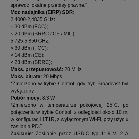
sprawdź lokalne przepisy prawne."
Moc nadajnika (EIRP) SDR:
2,4000-2,4835 GHz:
< 30 dBm (FCC);
< 20 dBm (SRRC / CE / MIC);
5,725-5,850 GHz:
< 30 dBm (FCC);
< 14 dBm (CE);
< 23 dBm (SRRC);
Maks. przepustowość:
20 MHz
Maks. bitrate:
20 Mbps
*Zmierzono w trybie Control, gdy tryb Broadcast był
wyłączony."
Pobór mocy:
8,3 W
*Zmierzono w temperaturze pokojowej 25°C, po
połączeniu w trybie Control, z odległości około 10 m,
w konfiguracji 1T1R, z wyłączonym Wi-Fi, przy użyciu
zasilania PD."
Zasilanie:
Zasilanie przez USB-C typ 1: 9 V, 2 A