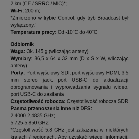
2 km (CE / SRRC / MIC)*;
Wi-Fi:
200 m;
*Zmierzono w trybie Control, gdy tryb Broadcast był
wyłączony."
Temperatura pracy:
Od -10°C do 40°C
Odbiornik
Waga:
Ok. 145 g (wliczając anteny)
Wymiary:
86,5 x 64 x 32 mm (D x S x W, wliczając
anteny)
Porty:
Port wyjściowy SDI, port wyjściowy HDMI, 3,5
mm stereo jack, port USB-C do aktualizacji
oprogramowania i wyprowadzania sygnału wideo,
port USB-C do zasilania
Częstotliwość robocza:
Częstotliwość robocza SDR
Pasma przenoszenia inne niż DFS:
2,4000-2,4835 GHz;
5,725-5,850 GHz;
*Częstotliwość 5,8 GHz jest zakazana w niektórych
krajach / regionach. Aby uzyskać więcej informacji,