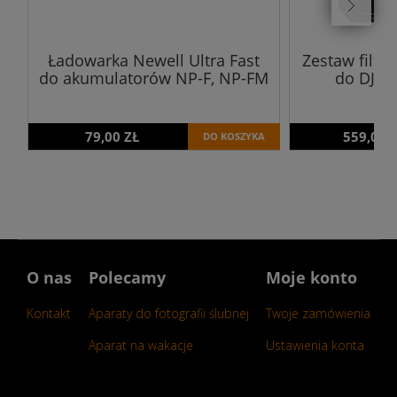
Ładowarka Newell Ultra Fast
Zestaw filtr
do akumulatorów NP-F, NP-FM
do DJI M
79,00 ZŁ
559,00 
DO KOSZYKA
O nas
Polecamy
Moje konto
Kontakt
Aparaty do fotografii ślubnej
Twoje zamówienia
Aparat na wakacje
Ustawienia konta