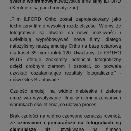
świetle wolframowym
.(wszystkie inne filmy ILFORD
i Kentmere są panchromatyczne)
„Film ILFORD Ortho został zaprojektowany jako
techniczny film o wysokiej rozdzielczości. Wiemy, że
fotografowie są otwarci na nowe możliwości i
uwielbiają wypróbowywać nowe filmy, dlatego
nałożyliśmy naszą emulsję Ortho na bazę octanową
dla kaset 35 mm i rolek 120. Uważamy, że ORTHO
PLUS oferuje znakomity potencjał fotograficzny
dzięki drobnym ziarnom i ostrości, co pozwala
uzyskać oszałamiające rezultaty fotograficzne.” -
mówi Giles Branthwaite.
Czułość emulsji na widmo niebieskie i zielone
umożliwia wywoływanie filmu w ciemnoczerwonych
warunkach oświetlenia, co ułatwia proces.
Brak czułości na widmo czerwone oznacza również,
że
czerwienie i pomarańcze na fotografiach są
ciemniejsze
niż uzyskiwane na filmach