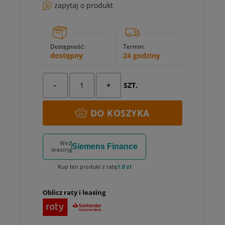
zapytaj o produkt
Dostępność:
Termin:
dostępny
24 godziny
-
+
SZT.
DO KOSZYKA
Weź
Siemens Finance
leasing
Kup ten produkt z ratą
1.0 zł
Oblicz raty i leasing