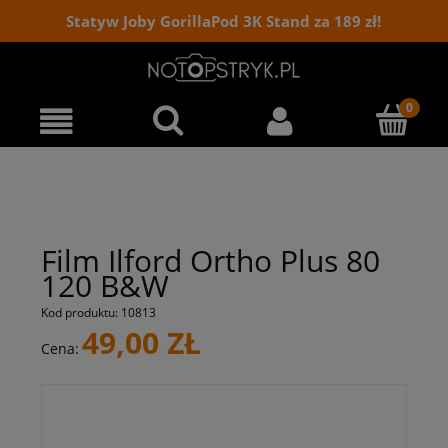
Statyw Joby GorillaPod 3K Stand za 189 zł!
Film Ilford Ortho Plus 80
120 B&W
Kod produktu:
10813
49,00 ZŁ
Cena: