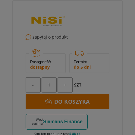
zapytaj o produkt
Dostępność:
Termin:
dostępny
do 5 dni
-
+
SZT.
DO KOSZYKA
Weź
Siemens Finance
leasing
Kup ten produkt z ratą
5.88 zł