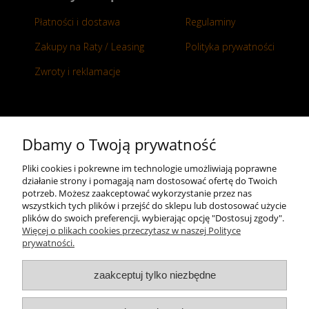
Płatności i dostawa
Regulaminy
Zakupy na Raty / Leasing
Polityka prywatności
Zwroty i reklamacje
Kontakt
Dbamy o Twoją prywatność
+48 696 50 70 20
Pliki cookies i pokrewne im technologie umożliwiają poprawne
działanie strony i pomagają nam dostosować ofertę do Twoich
sklep@notopstryk.pl
potrzeb. Możesz zaakceptować wykorzystanie przez nas
wszystkich tych plików i przejść do sklepu lub dostosować użycie
plików do swoich preferencji, wybierając opcję "Dostosuj zgody".
Więcej o plikach cookies przeczytasz w naszej Polityce
prywatności.
zaakceptuj tylko niezbędne