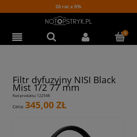
20 rat x 0%
Filtr dyfuzyjny NISI Black
Mist 1/2 77 mm
Kod produktu:
122548
345,00 ZŁ
Cena: