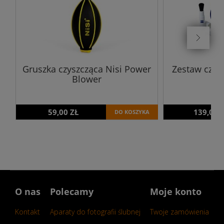
Gruszka czyszcząca Nisi Power
Zestaw czysz
Blower
59,00 ZŁ
139,00 
DO KOSZYKA
O nas
Polecamy
Moje konto
Kontakt
Aparaty do fotografii ślubnej
Twoje zamówienia