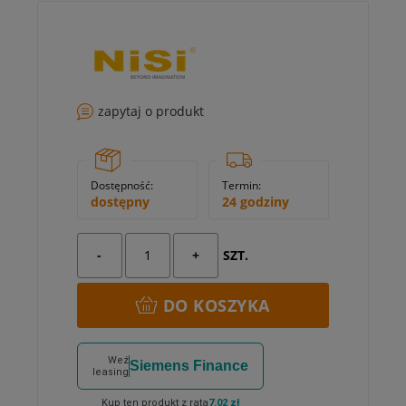
zapytaj o produkt
Dostępność:
Termin:
dostępny
24 godziny
-
+
SZT.
DO KOSZYKA
Weź
Siemens Finance
leasing
Kup ten produkt z ratą
7.02 zł