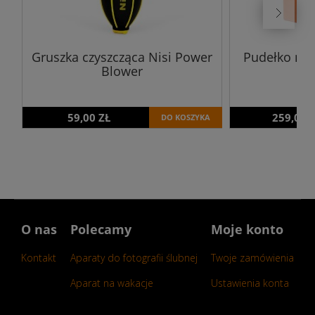
Gruszka czyszcząca Nisi Power
Pudełko na 
Blower
59,00 ZŁ
259,00 
DO KOSZYKA
O nas
Polecamy
Moje konto
Kontakt
Aparaty do fotografii ślubnej
Twoje zamówienia
Aparat na wakacje
Ustawienia konta