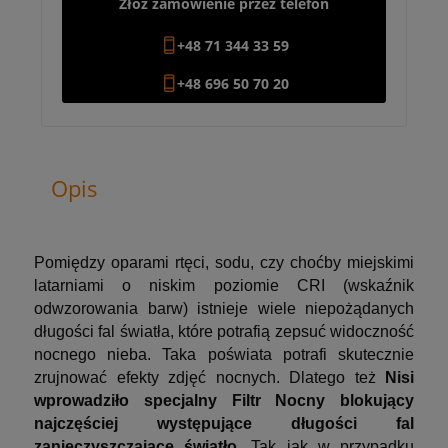
Złóż zamówienie przez telefon
+48 71 344 33 59
+48 696 50 70 20
Opis
Pomiędzy oparami rtęci, sodu, czy choćby miejskimi
latarniami o niskim poziomie CRI (wskaźnik
odwzorowania barw) istnieje wiele niepożądanych
długości fal światła, które potrafią zepsuć widoczność
nocnego nieba. Taka poświata potrafi skutecznie
zrujnować efekty zdjęć nocnych. Dlatego też
Nisi
wprowadziło specjalny Filtr Nocny blokujący
najczęściej występujące długości fal
zanieczyszczające światło.
Tak jak w przypadku