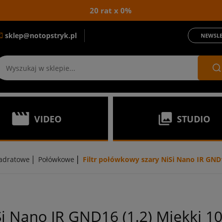
20 rat x 0%
sklep@notopstryk.pl
NEWSLE
VIDEO
STUDIO
|
|
adratowe
Połówkowe
Filtr połówkowy szary NiSi Nano IR GND
iSi Nano IR GND16 (1.2) Miękki