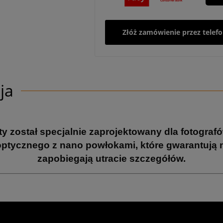
Złóż zamówienie przez telef
ja
sity został specjalnie zaprojektowany dla fotogra
 optycznego z nano powłokami, które gwarantują 
zapobiegają utracie szczegółów.