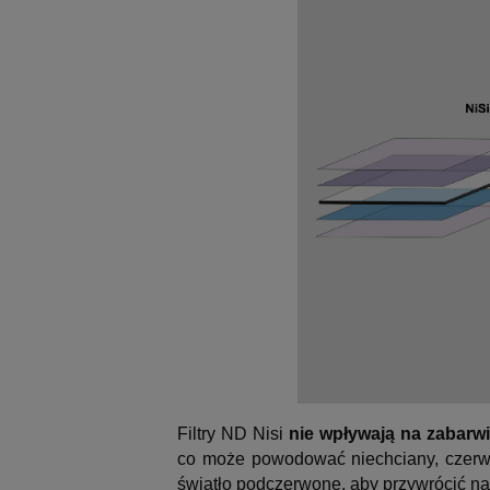
Filtry ND Nisi
nie wpływają na zabarw
co może powodować niechciany, czerwo
światło podczerwone, aby przywrócić nat