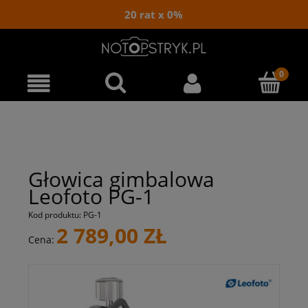
20 rat x 0%
Głowica gimbalowa
Leofoto PG-1
Kod produktu:
PG-1
2 789,00 ZŁ
Cena: