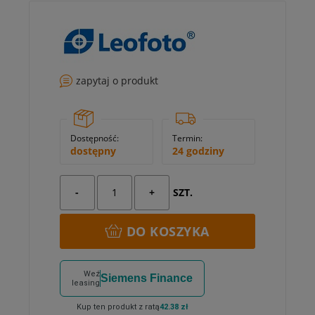
zapytaj o produkt
Dostępność:
Termin:
dostępny
24 godziny
-
+
SZT.
DO KOSZYKA
Weź
Siemens Finance
leasing
Kup ten produkt z ratą
42.38 zł