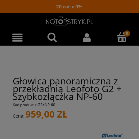
20 rat x 0%
Głowica panoramiczna z
przekładnią Leofoto G2 +
Szybkozłączka NP-60
Kod produktu:
G2+NP-60
959,00 ZŁ
Cena: