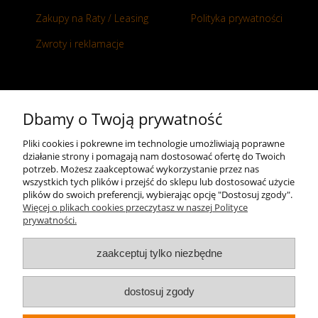
Zakupy na Raty / Leasing
Polityka prywatności
Zwroty i reklamacje
Kontakt
Dbamy o Twoją prywatność
+48 696 50 70 20
Pliki cookies i pokrewne im technologie umożliwiają poprawne
działanie strony i pomagają nam dostosować ofertę do Twoich
sklep@notopstryk.pl
potrzeb. Możesz zaakceptować wykorzystanie przez nas
wszystkich tych plików i przejść do sklepu lub dostosować użycie
plików do swoich preferencji, wybierając opcję "Dostosuj zgody".
Więcej o plikach cookies przeczytasz w naszej Polityce
prywatności.
zaakceptuj tylko niezbędne
dostosuj zgody