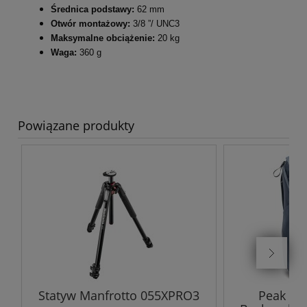
Średnica podstawy:
62 mm
Otwór montażowy:
3/8 ”/ UNC3
Maksymalne obciążenie:
20 kg
Waga:
360 g
Powiązane produkty
Statyw Manfrotto 055XPRO3
Peak De