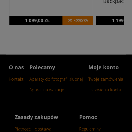
Backpack 30
1 099,00 ZŁ
1 199,00
DO KOSZYKA
O nas
Polecamy
Moje konto
Kontakt
Aparaty do fotografii ślubnej
Twoje zamówienia
Aparat na wakacje
Ustawienia konta
Zasady zakupów
Pomoc
Płatności i dostawa
Regulaminy