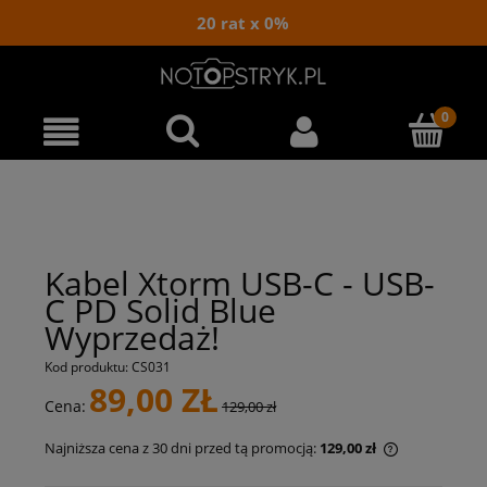
20 rat x 0%
Kabel Xtorm USB-C - USB-
C PD Solid Blue
Wyprzedaż!
Kod produktu:
CS031
89,00 ZŁ
Cena:
129,00 zł
Najniższa cena z 30 dni przed tą promocją:
129,00 zł
Jeżeli produ
niż 30 dni, w