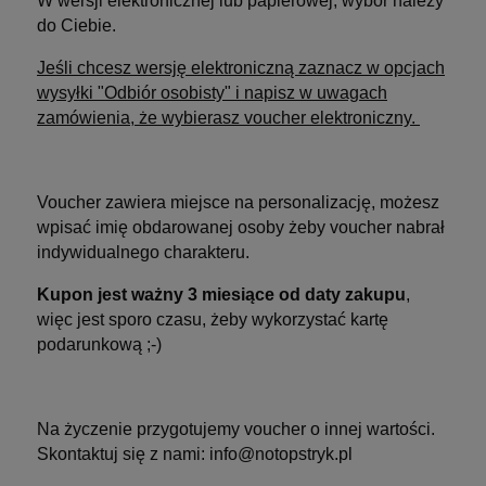
W wersji elektronicznej lub papierowej, wybór należy
do Ciebie.
Jeśli chcesz wersję elektroniczną zaznacz w opcjach
wysyłki "Odbiór osobisty" i napisz w uwagach
zamówienia, że wybierasz voucher elektroniczny.
Voucher zawiera miejsce na personalizację, możesz
wpisać imię obdarowanej osoby żeby voucher nabrał
indywidualnego charakteru.
Kupon jest ważny 3 miesiące od daty zakupu
,
więc jest sporo czasu, żeby wykorzystać kartę
podarunkową ;-)
Na życzenie przygotujemy voucher o innej wartości.
Skontaktuj się z nami: info@notopstryk.pl