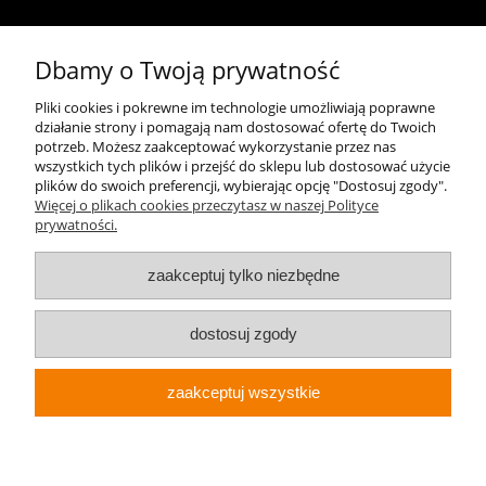
Kontakt
Dbamy o Twoją prywatność
+48 696 50 70 20
Pliki cookies i pokrewne im technologie umożliwiają poprawne
działanie strony i pomagają nam dostosować ofertę do Twoich
sklep@notopstryk.pl
potrzeb. Możesz zaakceptować wykorzystanie przez nas
wszystkich tych plików i przejść do sklepu lub dostosować użycie
plików do swoich preferencji, wybierając opcję "Dostosuj zgody".
Więcej o plikach cookies przeczytasz w naszej Polityce
prywatności.
zaakceptuj tylko niezbędne
dostosuj zgody
zaakceptuj wszystkie
Sklep internetowy Shoper.pl
Notopstryk.pl © 2026 Wszelkie prawa zastrzeżone