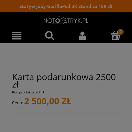
Statyw Joby GorillaPod 3K Stand za 189 zł!
Karta podarunkowa 2500
zł
Kod produktu:
9013
2 500,00 ZŁ
Cena: