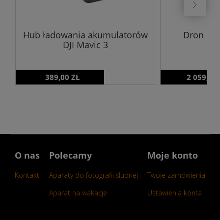
Hub ładowania akumulatorów
Dron DJI 
DJI Mavic 3
389,00 ZŁ
2 059,00
O nas
Polecamy
Moje konto
Kontakt
Aparaty do fotografii ślubnej
Twoje zamówienia
Aparat na wakacje
Ustawienia konta