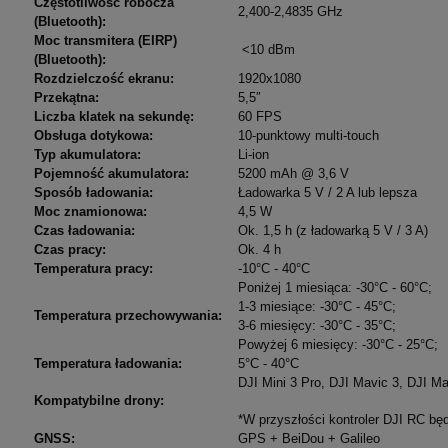
Częstotliwość robocza
2,400-2,4835 GHz
(Bluetooth):
Moc transmitera (EIRP)
<10 dBm
(Bluetooth):
Rozdzielczość ekranu:
1920x1080
Przekątna:
5,5″
Liczba klatek na sekundę:
60 FPS
Obsługa dotykowa:
10-punktowy multi-touch
Typ akumulatora:
Li-ion
Pojemność akumulatora:
5200 mAh @ 3,6 V
Sposób ładowania:
Ładowarka 5 V / 2 A lub lepsza
Moc znamionowa:
4,5 W
Czas ładowania:
Ok. 1,5 h (z ładowarką 5 V / 3 A)
Czas pracy:
Ok. 4 h
Temperatura pracy:
-10°C - 40°C
Poniżej 1 miesiąca: -30°C - 60°C;
1-3 miesiące: -30°C - 45°C;
Temperatura przechowywania:
3-6 miesięcy: -30°C - 35°C;
Powyżej 6 miesięcy: -30°C - 25°C;
Temperatura ładowania:
5°C - 40°C
DJI Mini 3 Pro, DJI Mavic 3, DJI Ma
Kompatybilne drony:
*W przyszłości kontroler DJI RC będ
GNSS:
GPS + BeiDou + Galileo