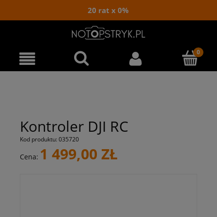
20 rat x 0%
Kontroler DJI RC
Kod produktu:
035720
1 499,00 ZŁ
Cena: