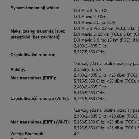
System transmisji wideo:
DJI Mini 3 Pro: O3;
DJI Mavic 3: O3+;
DJI Mavic 3 Cine: O3+;
DJI Mini 3 Pro: 12 km (FCC), 8 km 
Maks. zasięg transmisji (bez
DJI Mavic 3: 15 km (FCC), 8 km (C
przeszkód, bez zakłóceń):
DJI Mavic 3 Cine: 15 km (FCC), 8 
2,400-2,4835 GHz;
5,727-5,850 GHz;
Częstotliwość robocza:
*Ze względu na lokalne przepisy pa
Anteny:
2 anteny, 1T2R
2,400-2,4835 GHz:
<26 dBm (FCC),
Moc transmitera (EIRP):
5,725-5,850 GHz: <26 dBm (FCC),
2,400-2,4835 GHz;
5,150-5,250 GHz;
Częstotliwość robocza (Wi-Fi):
5,725-5,850 GHz;
*Ze względu na lokalne przepisy pa
2,400-2,4835 GHz:
<23 dBm (FCC),
Moc transmitera (EIRP) (Wi-Fi):
5,150-5,250 GHz: <23 dBm (FCC / 
5,725-5,850 GHz: <23 dBm (FCC / 
Wersja Bluetooth:
4.2