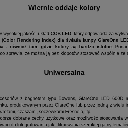
Wiernie oddaje kolory
 wysokiej jakości układ
COB LED
, który odpowiada za wytwa
(Color Rendering Index) dla światła lampy GlareOne LED
 - również tam, gdzie kolory są bardzo istotne.
Ponad
co sprawia, że można ją bez kłopotów stosować wspólnie ze
Uniwersalna
cesoriów z bagnetem typu Bowens, GlareOne LED 600D 
ynku, produkowanym przez GlareOne lub przez jedną z wielu
wrotami, czaszami, soczewkami Fresnela, itp.
obrze dobrane cechy użytkowe oraz możliwość stosowania wie
no do fotografowania jak i filmowania szerokiej gamy temató