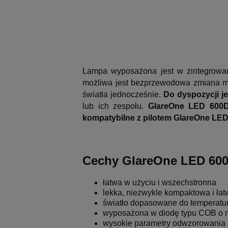
Lampa wyposażona jest w zintegrowan
możliwa jest bezprzewodowa zmiana moc
światła jednocześnie.
Do dyspozycji je
lub ich zespołu.
GlareOne LED 600
kompatybilne z pilotem GlareOne LE
Cechy GlareOne LED 600
łatwa w użyciu i wszechstronna
lekka, niezwykle kompaktowa i ła
światło dopasowane do temperatu
wyposażona w diodę typu COB o m
wysokie parametry odwzorowania b