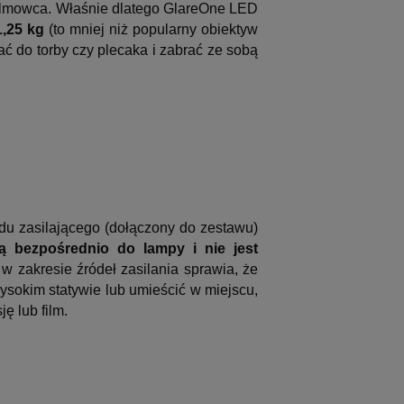
filmowca. Właśnie dlatego GlareOne LED
1,25 kg
(to mniej niż popularny obiektyw
ć do torby czy plecaka i zabrać ze sobą
u zasilającego (dołączony do zestawu)
 bezpośrednio do lampy i nie jest
 zakresie źródeł zasilania sprawia, że
sokim statywie lub umieścić w miejscu,
ę lub film.