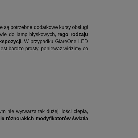
ie są potrzebne dodatkowe kursy obsługi
wie do lamp błyskowych, t
ego rodzaju
spozycji.
W przypadku GlareOne LED
jest bardzo prosty, ponieważ widzimy co
ym nie wytwarza tak dużej ilości ciepła,
ie różnorakich modyfikatorów światła