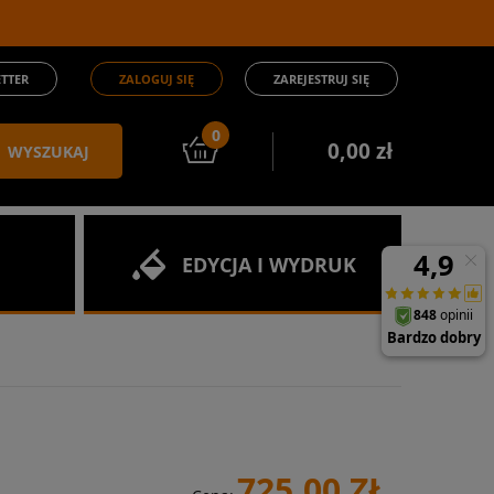
TTER
ZALOGUJ SIĘ
ZAREJESTRUJ SIĘ
0
0,00 zł
WYSZUKAJ
EDYCJA I WYDRUK
725,00 ZŁ