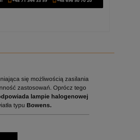
on
+48 71 344 33 59
+48 696 50 70 20
żniająca się możliwością zasilania
ronność zastosowań. Oprócz tego
odpowiada lampie halogenowej
atła typu
Bowens.