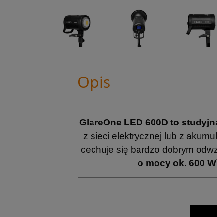
Opis
GlareOne LED 600D to s
tudyjn
z sieci elektrycznej lub z aku
cechuje się bardzo dobrym odw
o mocy ok. 600 W