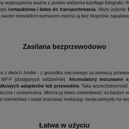
hy wyposażenia ważne z punktu widzenia każdego fotografa i 
yła k
ompaktowa i łatwa do transportowania
. Waży jedynie
ęki swoim niewielkim wymiarom można ją bez kłopotów zapakowa
Zasilana bezprzewodowo
a z dwóch źródeł - z gniazdka sieciowego za pomocą przewod
 NP-F (dostępnych oddzielnie).
Akumulatory mocowane są
tkowych adapterów lub
przewodów.
Taka wszechstronność w
eczna i uniwersalna. Można ją łatwo zamontować na bardzo wy
st niemożliwy i nadal pracować realizując swoje pomysły na sesj
Łatwa w użyciu