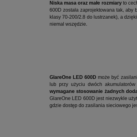
Niska masa oraz małe rozmiary
to cec
600D została zaprojektowana tak, aby b
klasy 70-200/2.8 do lustrzanek), a dzi
niemal wszędzie.
GlareOne LED 600D
może być zasilani
lub przy użyciu dwóch akumulatorów
wymagane stosowanie żadnych doda
GlareOne LED 600D jest niezwykle użyt
gdzie dostęp do zasilania sieciowego je