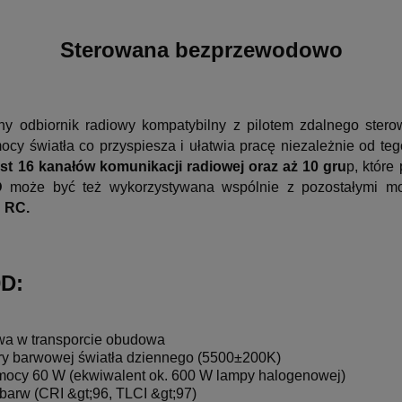
Sterowana bezprzewodowo
y odbiornik radiowy kompatybilny z pilotem zdalnego ster
y światła co przyspiesza i ułatwia pracę niezależnie od tego
st 16 kanałów komunikacji radiowej oraz aż 10 gru
p, które
D
może być też wykorzystywana wspólnie z pozostałymi m
D RC.
D:
twa w transporcie obudowa
ry barwowej światła dziennego (5500±200K)
ocy 60 W (ekwiwalent ok. 600 W lampy halogenowej)
arw (CRI &gt;96, TLCI &gt;97)