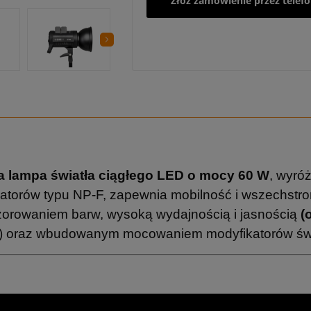
Złóż zamówienie przez telef
a lampa światła ciągłego LED o mocy 60 W
, wyró
mulatorów typu NP-F, zapewnia mobilność i wszechst
zorowaniem barw, wysoką wydajnością i jasnością
(
) oraz wbudowanym mocowaniem modyfikatorów świ