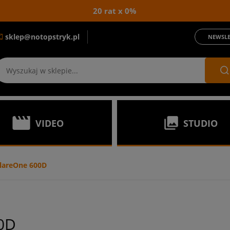
20 rat x 0%
sklep@notopstryk.pl
NEWSLE
VIDEO
STUDIO
lareOne 600D
0D