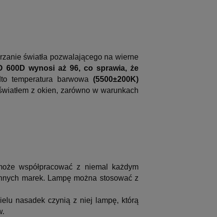
rzanie światła pozwalającego na wierne
 600D wynosi aż 96, co sprawia, że
to temperatura barwowa
(5500±200K)
 światłem z okien, zarówno w warunkach
może współpracować z niemal każdym
 innych marek. Lampę można stosować z
lu nasadek czynią z niej lampę, którą
w.