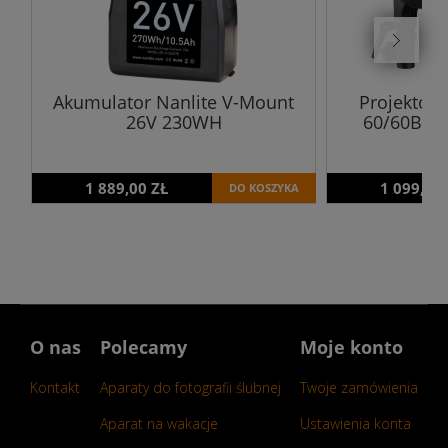
Akumulator Nanlite V-Mount
Projektor 
26V 230WH
60/60B z 
1 889,00 ZŁ
1 099,00
DO KOSZYKA
O nas
Polecamy
Moje konto
Kontakt
Aparaty do fotografii ślubnej
Twoje zamówienia
Aparat na wakacje
Ustawienia konta