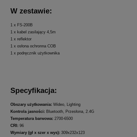
W zestawie:
1 x FS-200B
1 x kabel zasilający 4,5m
1 x reflektor
1 x osłona ochronna COB
1 x podręcznik użytkownika
Specyfikacja:
Obszary użytkowania:
Wideo, Lighting
Kontrola jasności:
Bluetooth, Przesłona, 2.4G
Temperatura barwowa:
2700-6500
CRI:
96
Wymiary (gł x szer x wys):
309x232x123