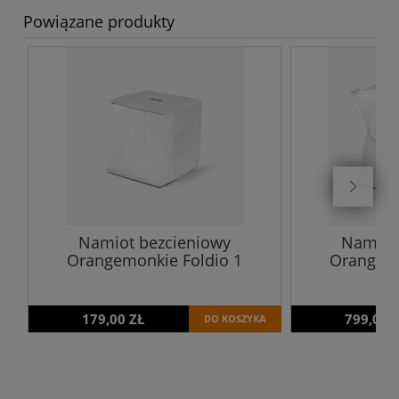
Powiązane produkty
Namiot bezcieniowy
Namiot
Orangemonkie Foldio 1
Orangemo
179,00 ZŁ
799,00 
DO KOSZYKA