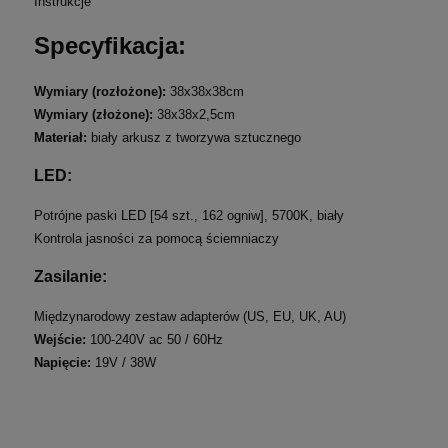
Instrukcje
Specyfikacja:
Wymiary (rozłożone):
38x38x38cm
Wymiary (złożone):
38x38x2,5cm
Materiał:
biały arkusz z tworzywa sztucznego
LED:
Potrójne paski LED [54 szt., 162 ogniw], 5700K, biały
Kontrola jasności za pomocą ściemniaczy
Zasilanie:
Międzynarodowy zestaw adapterów (US, EU, UK, AU)
Wejście:
100-240V ac 50 / 60Hz
Napięcie:
19V / 38W