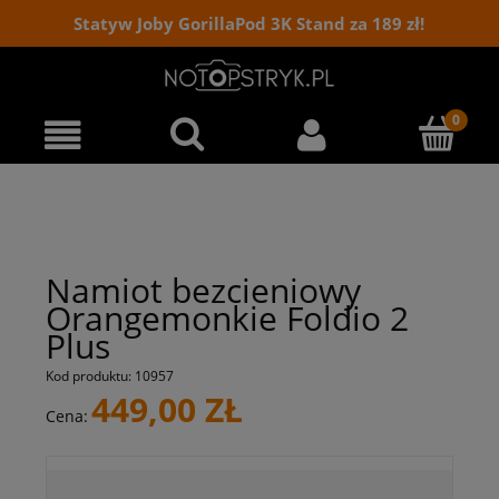
Statyw Joby GorillaPod 3K Stand za 189 zł!
Namiot bezcieniowy
Orangemonkie Foldio 2
Plus
Kod produktu:
10957
449,00 ZŁ
Cena: