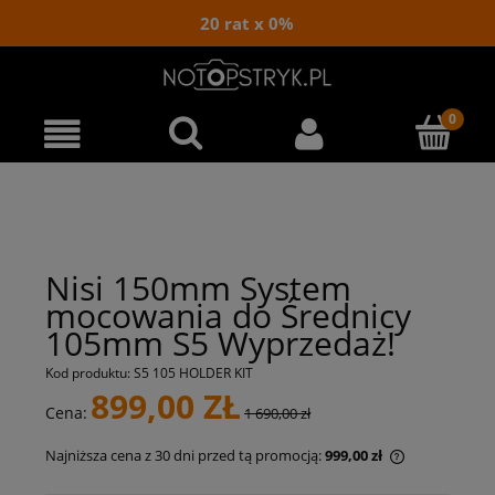
20 rat x 0%
Nisi 150mm System
mocowania do Średnicy
105mm S5 Wyprzedaż!
Kod produktu:
S5 105 HOLDER KIT
899,00 ZŁ
Cena:
1 690,00 zł
Najniższa cena z 30 dni przed tą promocją:
999,00 zł
Jeżeli produ
niż 30 dni, w