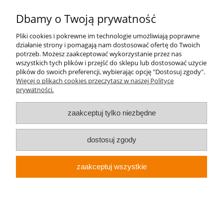
Kontakt
Dbamy o Twoją prywatność
+48 696 50 70 20
Pliki cookies i pokrewne im technologie umożliwiają poprawne
działanie strony i pomagają nam dostosować ofertę do Twoich
sklep@notopstryk.pl
potrzeb. Możesz zaakceptować wykorzystanie przez nas
wszystkich tych plików i przejść do sklepu lub dostosować użycie
plików do swoich preferencji, wybierając opcję "Dostosuj zgody".
Więcej o plikach cookies przeczytasz w naszej Polityce
prywatności.
zaakceptuj tylko niezbędne
dostosuj zgody
zaakceptuj wszystkie
Sklep internetowy Shoper.pl
Notopstryk.pl © 2026 Wszelkie prawa zastrzeżone
pokaż pełną wersję strony