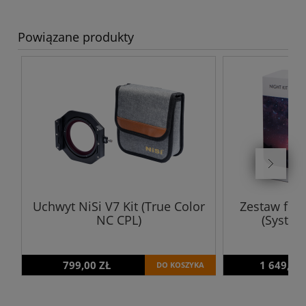
Powiązane produkty
Uchwyt NiSi V7 Kit (True Color
Zestaw filt
NC CPL)
(Syste
799,00 ZŁ
1 649,00
DO KOSZYKA