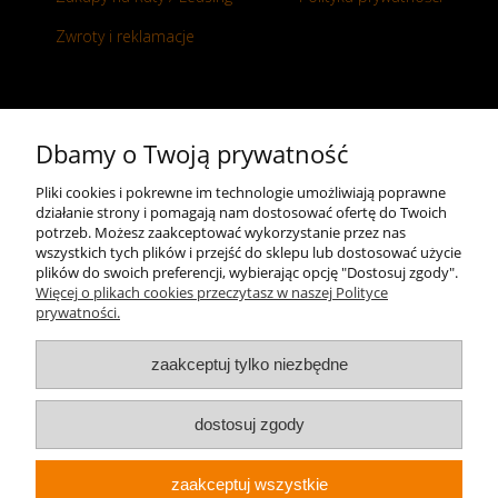
Zwroty i reklamacje
Kontakt
Dbamy o Twoją prywatność
+48 696 50 70 20
Pliki cookies i pokrewne im technologie umożliwiają poprawne
działanie strony i pomagają nam dostosować ofertę do Twoich
sklep@notopstryk.pl
potrzeb. Możesz zaakceptować wykorzystanie przez nas
wszystkich tych plików i przejść do sklepu lub dostosować użycie
plików do swoich preferencji, wybierając opcję "Dostosuj zgody".
Więcej o plikach cookies przeczytasz w naszej Polityce
prywatności.
zaakceptuj tylko niezbędne
dostosuj zgody
zaakceptuj wszystkie