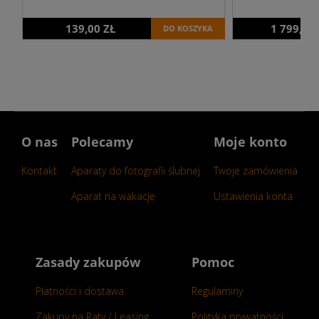
139,00 ZŁ
1 799,00
DO KOSZYKA
O nas
Polecamy
Moje konto
Kontakt
Aparaty do fotografii ślubnej
Twoje zamówienia
Aparat na wakacje
Ustawienia konta
Zasady zakupów
Pomoc
Płatności i dostawa
Regulaminy
Zakupy na Raty / Leasing
Polityka prywatności