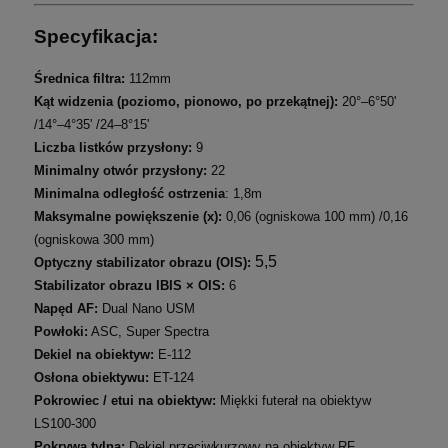
Specyfikacja:
Średnica filtra:
112mm
Kąt widzenia (poziomo, pionowo, po przekątnej):
20°–6°50'
/14°–4°35' /24–8°15'
Liczba listków przysłony:
9
Minimalny otwór przysłony:
22
Minimalna odległość ostrzenia
: 1,8m
Maksymalne powiększenie (x):
0,06 (ogniskowa 100 mm) /0,16
(ogniskowa 300 mm)
5,5
Optyczny stabilizator obrazu (OIS):
Stabilizator obrazu IBIS × OIS:
6
Napęd AF:
Dual Nano USM
Powłoki:
ASC, Super Spectra
Dekiel na obiektyw:
E-112
Osłona obiektywu:
ET-124
Pokrowiec / etui na obiektyw:
Miękki futerał na obiektyw
LS100-300
Pokrywa tylna:
Dekiel przeciwkurzowy na obiektyw RF