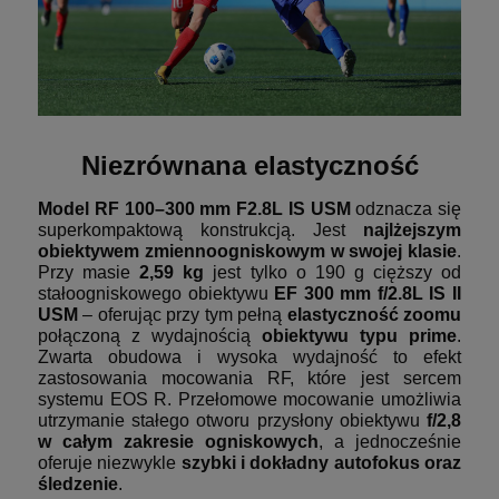
Niezrównana elastyczność
Model RF 100–300 mm F2.8L IS USM
odznacza się
superkompaktową konstrukcją. Jest
najlżejszym
obiektywem zmiennoogniskowym w swojej klasie
.
Przy masie
2,59 kg
jest tylko o 190 g cięższy od
stałoogniskowego obiektywu
EF 300 mm f/2.8L IS II
USM
– oferując przy tym pełną
elastyczność zoomu
połączoną z wydajnością
obiektywu typu prime
.
Zwarta obudowa i wysoka wydajność to efekt
zastosowania mocowania RF, które jest sercem
systemu EOS R. Przełomowe mocowanie umożliwia
utrzymanie stałego otworu przysłony obiektywu
f/2,8
w całym zakresie ogniskowych
, a jednocześnie
oferuje niezwykle
szybki i dokładny autofokus oraz
śledzenie
.