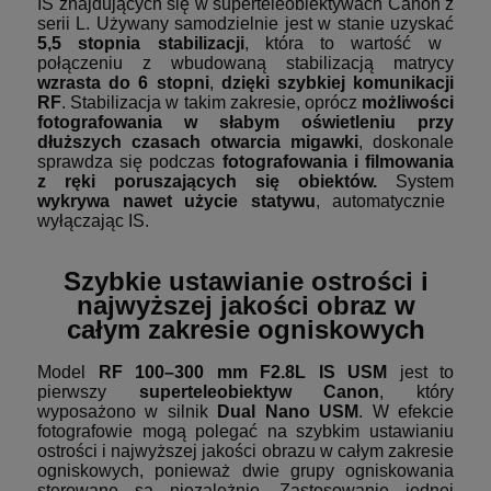
IS znajdujących się w superteleobiektywach Canon z
serii L. Używany samodzielnie jest w stanie uzyskać
5,5 stopnia stabilizacji
, która to wartość w
połączeniu z wbudowaną stabilizacją matrycy
wzrasta do 6 stopni
,
dzięki szybkiej komunikacji
RF
. Stabilizacja w takim zakresie, oprócz
możliwości
fotografowania w słabym oświetleniu przy
dłuższych czasach otwarcia migawki
, doskonale
sprawdza się podczas
fotografowania i filmowania
z ręki poruszających się obiektów.
System
wykrywa nawet użycie statywu
, automatycznie
wyłączając IS.
Szybkie ustawianie ostrości i
najwyższej jakości obraz w
całym zakresie ogniskowych
Model
RF 100–300 mm F2.8L IS USM
jest to
pierwszy
superteleobiektyw Canon
, który
wyposażono w silnik
Dual Nano USM
. W efekcie
fotografowie mogą polegać na szybkim ustawianiu
ostrości i najwyższej jakości obrazu w całym zakresie
ogniskowych, ponieważ dwie grupy ogniskowania
sterowane są niezależnie. Zastosowanie jednej