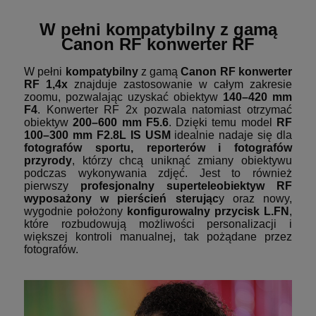
W pełni kompatybilny z gamą
Canon RF konwerter RF
W pełni
kompatybilny
z gamą
Canon RF konwerter
RF 1,4x
znajduje zastosowanie w całym zakresie
zoomu, pozwalając uzyskać obiektyw
140–420 mm
F4
. Konwerter RF 2x pozwala natomiast otrzymać
obiektyw
200–600 mm F5.6
. Dzięki temu model
RF
100–300 mm F2.8L IS USM
idealnie nadaje się dla
fotografów sportu, reporterów i fotografów
przyrody
, którzy chcą uniknąć zmiany obiektywu
podczas wykonywania zdjęć. Jest to również
pierwszy
profesjonalny superteleobiektyw RF
wyposażony w pierścień sterując
y oraz nowy,
wygodnie położony
konfigurowalny przycisk L.FN
,
które rozbudowują możliwości personalizacji i
większej kontroli manualnej, tak pożądane przez
fotografów.