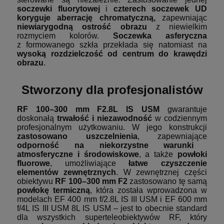
soczewki fluorytowej
i
czterech soczewek UD
koryguje aberrację chromatyczną,
zapewniając
niewiarygodną ostrość obrazu
z niewielkim
rozmyciem kolorów.
Soczewka asferyczna
z formowanego szkła przekłada się natomiast na
wysoką rozdzielczość od centrum do krawędzi
obrazu
.
Stworzony dla profesjonalistów
RF 100–300 mm F2.8L IS USM
gwarantuje
doskonałą
trwałość i niezawodność
w codziennym
profesjonalnym użytkowaniu. W jego konstrukcji
zastosowano uszczelnienia
, zapewniające
odporność na niekorzystne warunki
atmosferyczne i środowiskowe
, a także
powłoki
fluorowe
, umożliwiające
łatwe czyszczenie
elementów zewnętrznych
. W zewnętrznej części
obiektywu
RF 100–300 mm F2
zastosowano tę samą
powłokę termiczną
, która została wprowadzona w
modelach EF 400 mm f/2.8L IS III USM i EF 600 mm
f/4L IS III USM 8L IS USM – jest to obecnie standard
dla wszystkich superteleobiektywów RF, który