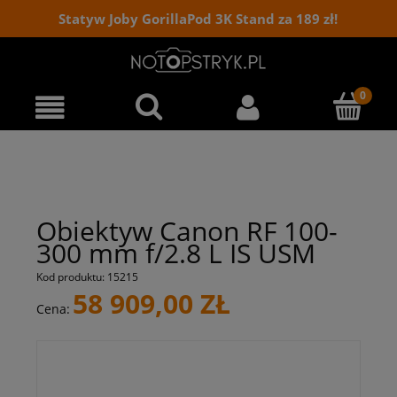
Statyw Joby GorillaPod 3K Stand za 189 zł!
Obiektyw Canon RF 100-
300 mm f/2.8 L IS USM
Kod produktu:
15215
58 909,00 ZŁ
Cena: