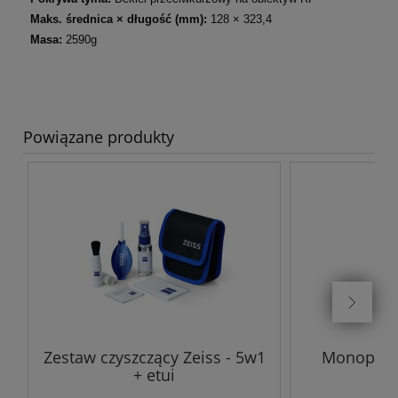
Maks. średnica × długość (mm):
128 × 323,4
Masa:
2590g
Powiązane produkty
Zestaw czyszczący Zeiss - 5w1
Monopod 
+ etui