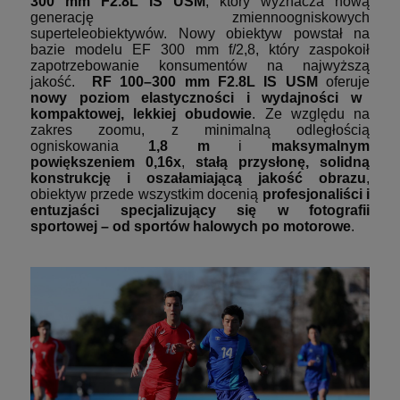
300 mm F2.8L IS USM
, który wyznacza nową
generację zmiennoogniskowych
superteleobiektywów. Nowy obiektyw powstał na
bazie modelu EF 300 mm f/2,8, który zaspokoił
zapotrzebowanie konsumentów na najwyższą
jakość.
RF 100–300 mm F2.8L IS USM
oferuje
nowy poziom elastyczności i wydajności w
kompaktowej, lekkiej obudowie
. Ze względu na
zakres zoomu, z minimalną odległością
ogniskowania
1,8 m
i
maksymalnym
powiększeniem 0,16x
,
stałą przysłonę, solidną
konstrukcję i oszałamiającą jakość obrazu
,
obiektyw przede wszystkim docenią
profesjonaliści i
entuzjaści specjalizujący się w fotografii
sportowej – od sportów halowych po motorowe
.