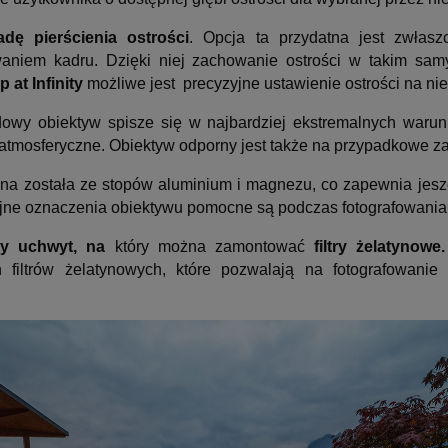
adę pierścienia ostrości
. Opcja ta przydatna jest zwłasz
aniem kadru. Dzięki niej zachowanie ostrości w takim sa
p at Infinity
możliwe jest precyzyjne ustawienie ostrości na n
wy obiektyw spisze się w najbardziej ekstremalnych warun
atmosferyczne. Obiektyw odporny jest także na przypadkowe z
a została ze stopów aluminium i magnezu, co zapewnia jeszc
jne oznaczenia obiektywu pomocne są podczas fotografowania 
ny uchwyt, na
który można zamontować
filtry żelatynowe.
 filtrów żelatynowych, które pozwalają na fotografowani