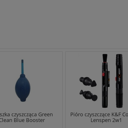
szka czyszcząca Green
Pióro czyszczące K&F C
Clean Blue Booster
Lenspen 2w1