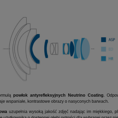
formułą
powłok antyrefleksyjnych Neutrino Coating
. Odpo
aje wspaniałe, kontrastowe obrazy o nasyconych barwach.
łowa
uzupełnia wysoką jakość zdjęć nadając im miękkiego, pl
 użytkownika o dostępnej głębi ostrości dla wybranej przez nie