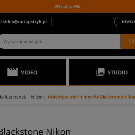
20 rat x 0%
sklep@notopstryk.pl
NEWSLE
VIDEO
STUDIO
|
|
o lustrzanek
Nikon
Obiektyw Irix 11 mm f/4 Blackstone Niko
 Blackstone Nikon