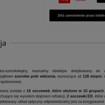
Złóż zamówienie przez telef
ja
ltra-szerokokątny, manualny obiektyw dedykowany do
yjątkowo
szerokie pole widzenia
, wynoszące aż
126 stopni
, 
krajobrazowej.
owana została z
16 soczewek, które ułożono w 10 grupach
echujące się wysokim stopniem refrakcji,
2 soczewki ED
, które
ojektowany układ optyczny odpowiedzialny jest za korygowanie 