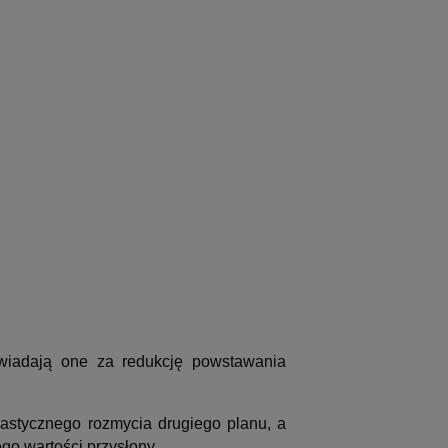
wiadają one za redukcję powstawania
astycznego rozmycia drugiego planu, a
go wartości przysłony.