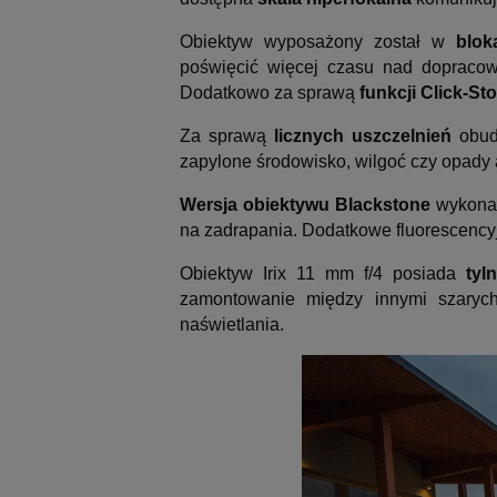
Obiektyw wyposażony został w
blok
poświęcić więcej czasu nad dopracow
Dodatkowo za sprawą
funkcji Click-Sto
Za sprawą
licznych uszczelnień
obudo
zapylone środowisko, wilgoć czy opady 
Wersja obiektywu Blackstone
wykonan
na zadrapania. Dodatkowe fluorescency
Obiektyw Irix 11 mm f/4 posiada
tyl
zamontowanie między innymi szarych
naświetlania.