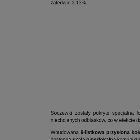
zaledwie 3.13%.
Soczewki zostały pokryte specjalną 
niechcianych odblasków, co w efekcie d
Wbudowana
9-listkowa przysłona ko
dostępna
skala hiperfokalna
komunikuje