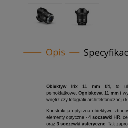
Opis
Specyfikac
Obiektyw Irix 11 mm f/4
, to u
pełnoklatkowe.
Ogniskowa 11 mm
i w
wnętrz czy fotografii architektonicznej i 
Konstrukcja optyczna obiektywu zbud
elementy optyczne -
4 soczewki HR
, c
oraz
3 soczewki asferyczne
. Tak zapr