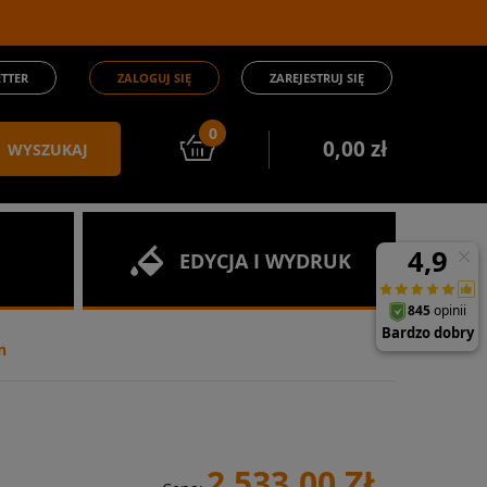
TTER
ZALOGUJ SIĘ
ZAREJESTRUJ SIĘ
0
0,00 zł
WYSZUKAJ
EDYCJA I WYDRUK
n
2 533,00 ZŁ