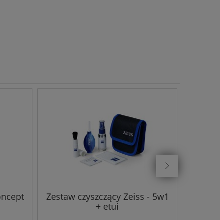
oncept
Zestaw czyszczący Zeiss - 5w1
Zestaw
+ etui