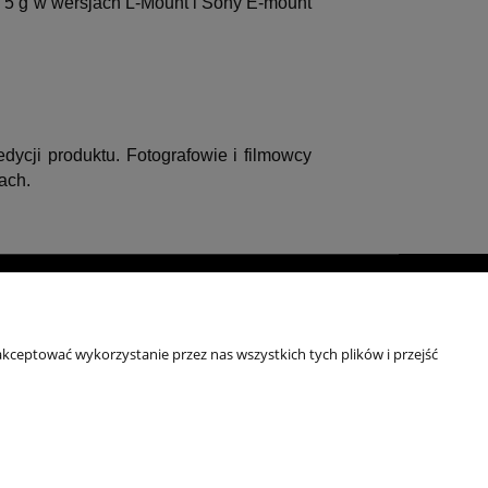
 5 g w wersjach L-Mount i Sony E-mount
ycji produktu. Fotografowie i filmowcy
ach.
moc
Kontakt
ulaminy
+48 696 50 70 20
kceptować wykorzystanie przez nas wszystkich tych plików i przejść
sklep@notopstryk.pl
tyka prywatności