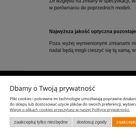
Ze względu na zmiany w specyfikacji, 
w porównaniu do poprzednich modeli.
Najwyższa jakość optyczna pozostaje
Poza wyżej wymienionymi zmianami nie 
nadal będą mogli cieszyć się tą samą, w
O nas
Polecamy
Dbamy o Twoją prywatność
Kontakt
Aparaty do fotografii ślubnej
Pliki cookies i pokrewne im technologie umożliwiają poprawne działa
do sklepu lub dostosować użycie plików do swoich preferencji, wybiera
Aparat na wakacje
Więcej o plikach cookies przeczytasz w naszej Polityce prywatności.
zaakceptuj tylko niezbędne
dostosuj zgody
zaakceptu