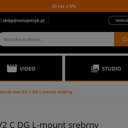
20 rat x 0%
sklep@notopstryk.pl
NEWSLE
VIDEO
STUDIO
ma 65 mm f/2 C DG L-mount srebrny
/2 C DG L-mount srebrny