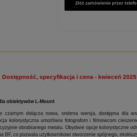
Złóż zamówienie przez telef
Dostępność, specyfikacja i cena - kwieceń 2025
dla obiektywów L-Mount
 czarnym dołącza nowa, srebrna wersja, dostępna dla wszy
ja kolorystyczna umożliwia fotografom i filmowcom cieszen
ecyzyjnie obrabianego metalu. Obydwie opcje kolorystyczne od
ma BF, co pozwala użytkownikowi stworzenie spójnego, ekskluz