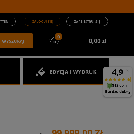
TTER
ZALOGUJ SIĘ
ZAREJESTRUJ SIĘ
0
0,00 zł
WYSZUKAJ
EDYCJA I WYDRUK
99 999,00 ZŁ