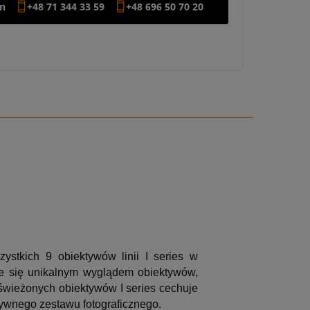
on
+48 71 344 33 59
+48 696 50 70 20
stkich 9 obiektywów linii I series w
ie się unikalnym wyglądem obiektywów,
świeżonych obiektywów I series cechuje
ywnego zestawu fotograficznego.