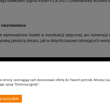
waga obiektywu Sigma 45mm F2.8 DG | Contemporary wzrosła o
 niezmieniona
wprowadzono korekt w konstrukcji optycznej ani numeracji ed
ysoką jakością obrazu, jak w dotychczasowo istniejących wersj
Moje konto
Zasady zakupów
Po
Twoje zamówienia
Płatności i dostawa
Reg
nie strony i pomagają nam dostosować ofertę do Twoich potrzeb. Możesz zaa
jąc opcję "Dostosuj zgody".
Ustawienia konta
Zakupy na Raty / Leasing
Poli
Zwroty i reklamacje
j wszystkie