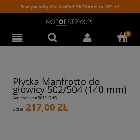
Statyw Joby GorillaPod 3K Stand za 189 zł!
Płytka Manfrotto do
głowicy 502/504 (140 mm)
Kod produktu:
504PLONG
217,00 ZŁ
Cena: