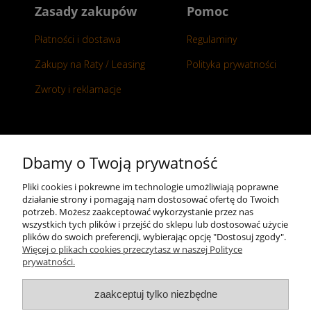
Zasady zakupów
Pomoc
Płatności i dostawa
Regulaminy
Zakupy na Raty / Leasing
Polityka prywatności
Zwroty i reklamacje
Kontakt
Dbamy o Twoją prywatność
+48 696 50 70 20
Pliki cookies i pokrewne im technologie umożliwiają poprawne
działanie strony i pomagają nam dostosować ofertę do Twoich
sklep@notopstryk.pl
potrzeb. Możesz zaakceptować wykorzystanie przez nas
wszystkich tych plików i przejść do sklepu lub dostosować użycie
plików do swoich preferencji, wybierając opcję "Dostosuj zgody".
Więcej o plikach cookies przeczytasz w naszej Polityce
prywatności.
zaakceptuj tylko niezbędne