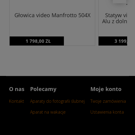
Głowica video Manfrotto 504X
Statyw vide
Alu z dolną 
1 798,00 ZŁ
3 199,00
O nas
Polecamy
Moje konto
Kontakt
Aparaty do fotografii ślubnej
Twoje zamówienia
Aparat na wakacje
Ustawienia konta