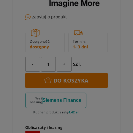
zapytaj o produkt
Dostępność:
Termin:
dostępny
1- 3 dni
-
+
SZT.
DO KOSZYKA
Weź
Siemens Finance
leasing
Kup ten produkt z ratą
4.42 zł
Oblicz raty i leasing