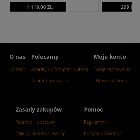
1 119,00 ZŁ
299,00 
O nas
Polecamy
Moje konto
Kontakt
Aparaty do fotografii ślubnej
Twoje zamówienia
Aparat na wakacje
Ustawienia konta
Zasady zakupów
Pomoc
Płatności i dostawa
Regulaminy
Zakupy na Raty / Leasing
Polityka prywatności