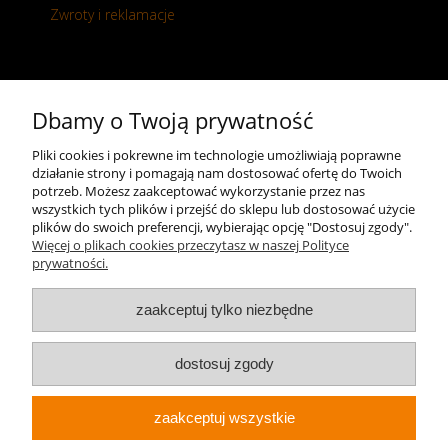
Zwroty i reklamacje
Kontakt
Dbamy o Twoją prywatność
+48 696 50 70 20
Pliki cookies i pokrewne im technologie umożliwiają poprawne
działanie strony i pomagają nam dostosować ofertę do Twoich
sklep@notopstryk.pl
potrzeb. Możesz zaakceptować wykorzystanie przez nas
wszystkich tych plików i przejść do sklepu lub dostosować użycie
plików do swoich preferencji, wybierając opcję "Dostosuj zgody".
Więcej o plikach cookies przeczytasz w naszej Polityce
prywatności.
zaakceptuj tylko niezbędne
dostosuj zgody
zaakceptuj wszystkie
Sklep internetowy Shoper.pl