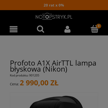
20 rat x 0%
Profoto A1X AirTTL lampa
błyskowa (Nikon)
Kod produktu:
901205
2 990,00 ZŁ
Cena: