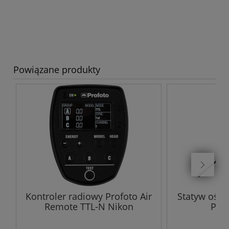
Powiązane produkty
Kontroler radiowy Profoto Air
Statyw oświ
Remote TTL-N Nikon
Pad