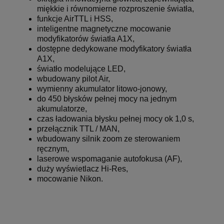
miękkie i równomierne rozproszenie światła,
funkcje AirTTL i HSS,
inteligentne magnetyczne mocowanie
modyfikatorów światła A1X,
dostępne dedykowane modyfikatory światła
A1X,
światło modelujące LED,
wbudowany pilot Air,
wymienny akumulator litowo-jonowy,
do 450 błysków pełnej mocy na jednym
akumulatorze,
czas ładowania błysku pełnej mocy ok 1,0 s,
przełącznik TTL / MAN,
wbudowany silnik zoom ze sterowaniem
ręcznym,
laserowe wspomaganie autofokusa (AF),
duży wyświetlacz Hi-Res,
mocowanie Nikon.