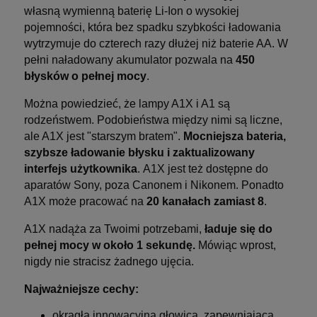
własną wymienną baterię Li-Ion o wysokiej
pojemności, która bez spadku szybkości ładowania
wytrzymuje do czterech razy dłużej niż baterie AA. W
pełni naładowany akumulator pozwala na
450
błysków o pełnej mocy
.
Można powiedzieć, że lampy A1X i A1 są
rodzeństwem. Podobieństwa między nimi są liczne,
ale A1X jest "starszym bratem".
Mocniejsza bateria,
szybsze ładowanie błysku i zaktualizowany
interfejs użytkownika
. A1X jest też dostępne do
aparatów Sony, poza Canonem i Nikonem. Ponadto
A1X może pracować na
20 kanałach zamiast 8
.
A1X nadąża za Twoimi potrzebami,
ładuje się do
pełnej mocy w około 1 sekundę.
Mówiąc wprost,
nigdy nie stracisz żadnego ujęcia.
Najważniejsze cechy:
okrągła innowacyjna głowica, zapewniająca