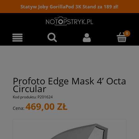
Statyw Joby GorillaPod 3K Stand za 189 zł!
Profoto Edge Mask 4’ Octa
Circular
Kod produktu:
P201624
469,00 ZŁ
Cena: