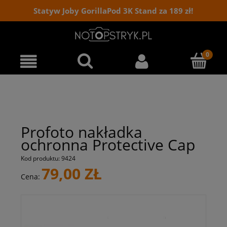
Statyw Joby GorillaPod 3K Stand za 189 zł!
Profoto nakładka
ochronna Protective Cap
Kod produktu:
9424
79,00 ZŁ
Cena: