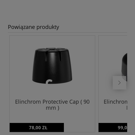
Powiązane produkty
Elinchrom Protective Cap ( 90
Elinchrom P
mm )
III
78,00 ZŁ
99,00 Z