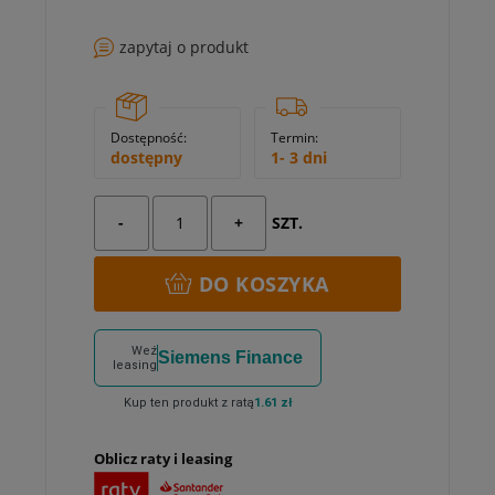
zapytaj o produkt
Dostępność:
Termin:
dostępny
1- 3 dni
-
+
SZT.
DO KOSZYKA
Weź
Siemens Finance
leasing
Kup ten produkt z ratą
1.61 zł
Oblicz raty i leasing