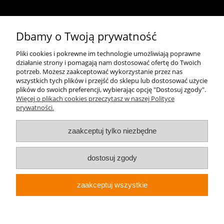
Kontakt
Dbamy o Twoją prywatność
+48 696 50 70 20
Pliki cookies i pokrewne im technologie umożliwiają poprawne
działanie strony i pomagają nam dostosować ofertę do Twoich
sklep@notopstryk.pl
potrzeb. Możesz zaakceptować wykorzystanie przez nas
wszystkich tych plików i przejść do sklepu lub dostosować użycie
plików do swoich preferencji, wybierając opcję "Dostosuj zgody".
Więcej o plikach cookies przeczytasz w naszej Polityce
prywatności.
zaakceptuj tylko niezbędne
dostosuj zgody
zaakceptuj wszystkie
Sklep internetowy Shoper.pl
Notopstryk.pl © 2026 Wszelkie prawa zastrzeżone