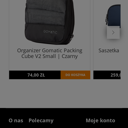
Organizer Gomatic Packing
Saszetka Gom
Cube V2 Small | Czarny
Ni
74,00 ZŁ
259,00 
DO KOSZYKA
O nas
Polecamy
Moje konto