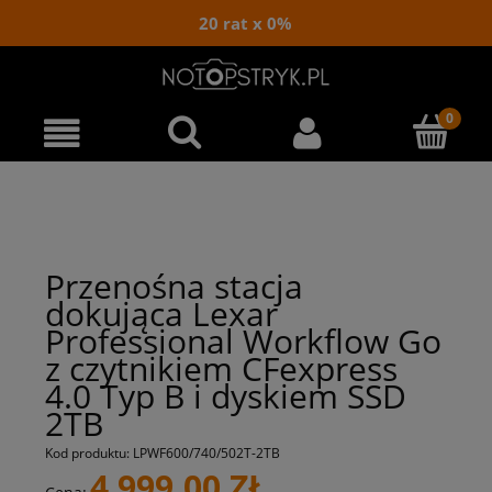
20 rat x 0%
Przenośna stacja
dokująca Lexar
Professional Workflow Go
z czytnikiem CFexpress
4.0 Typ B i dyskiem SSD
2TB
Kod produktu:
LPWF600/740/502T-2TB
4 999,00 ZŁ