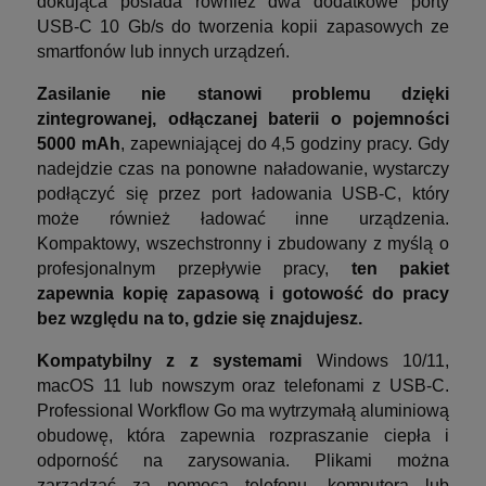
dokująca posiada również dwa dodatkowe porty
USB-C 10 Gb/s do tworzenia kopii zapasowych ze
smartfonów lub innych urządzeń.
Zasilanie nie stanowi problemu dzięki
zintegrowanej, odłączanej baterii o pojemności
5000 mAh
, zapewniającej do 4,5 godziny pracy. Gdy
nadejdzie czas na ponowne naładowanie, wystarczy
podłączyć się przez port ładowania USB-C, który
może również ładować inne urządzenia.
Kompaktowy, wszechstronny i zbudowany z myślą o
profesjonalnym przepływie pracy,
ten pakiet
zapewnia kopię zapasową i gotowość do pracy
bez względu na to, gdzie się znajdujesz.
Kompatybilny z z systemami
Windows 10/11,
macOS 11 lub nowszym oraz telefonami z USB-C.
Professional Workflow Go ma wytrzymałą aluminiową
obudowę, która zapewnia rozpraszanie ciepła i
odporność na zarysowania. Plikami można
zarządzać za pomocą telefonu, komputera lub