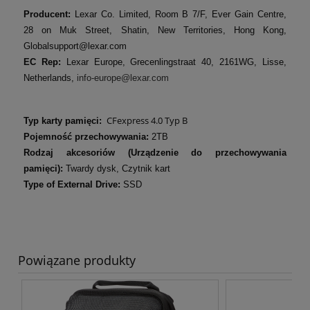
Producent:
Lexar Co. Limited, Room B 7/F, Ever Gain Centre,
28 on Muk Street, Shatin, New Territories, Hong Kong,
Globalsupport@lexar.com
EC Rep:
Lexar Europe, Grecenlingstraat 40, 2161WG, Lisse,
Netherlands,
info-europe@lexar.com
CFexpress 4.0 Typ B
Typ karty pamięci:
Pojemność przechowywania:
2TB
Rodzaj akcesoriów (Urządzenie do przechowywania
pamięci):
Twardy dysk, Czytnik kart
Type of External Drive:
SSD
Powiązane produkty