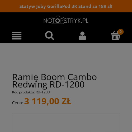
Statyw Joby GorillaPod 3K Stand za 189 zł!
Ramię Boom Cambo
Redwing RD-1200
Kod produktu:
RD-1200
3 119,00 ZŁ
Cena: