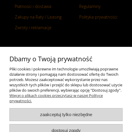
Płatności i dostawa
Regulaminy
Zakupy na Raty / Leasing
Polityka prywatności
Zwroty i reklamacje
Kontakt
Dbamy o Twoją prywatność
+48 696 50 70 20
Pliki cookies i pokrewne im technologie umożliwiają poprawne
działanie strony i pomagają nam dostosować ofertę do Twoich
sklep@notopstryk.pl
potrzeb. Możesz zaakceptować wykorzystanie przez nas
wszystkich tych plików i przejść do sklepu lub dostosować użycie
plików do swoich preferencji, wybierając opcję "Dostosuj zgody".
Więcej o plikach cookies przeczytasz w naszej Polityce
prywatności.
zaakceptuj tylko niezbędne
dostosuj zgody