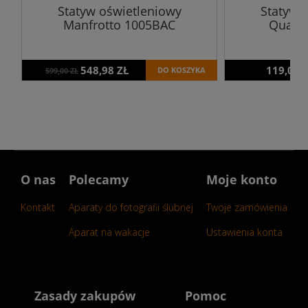
Statyw oświetleniowy
Statyw 
Manfrotto 1005BAC
Quadra
548,98 ZŁ
119,00 
DO KOSZYKA
599,00 ZŁ
O nas
Polecamy
Moje konto
Kontakt
Aparaty do fotografii ślubnej
Twoje zamówienia
Aparat na wakacje
Ustawienia konta
Zasady zakupów
Pomoc