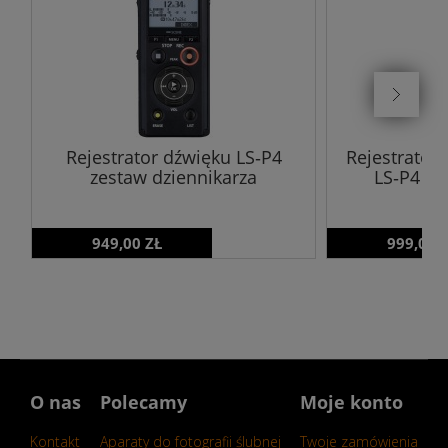
Rejestrator dźwięku LS‑P4
Rejestrator
zestaw dziennikarza
LS‑P4 ze
949,00 ZŁ
999,00 
O nas
Polecamy
Moje konto
Kontakt
Aparaty do fotografii ślubnej
Twoje zamówienia