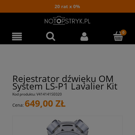
20 rat x 0%
Rejestrator dźwięku OM
System LS‑P1 Lavalier Kit
Kod produktu:
V414141SE020
649,00 ZŁ
Cena: