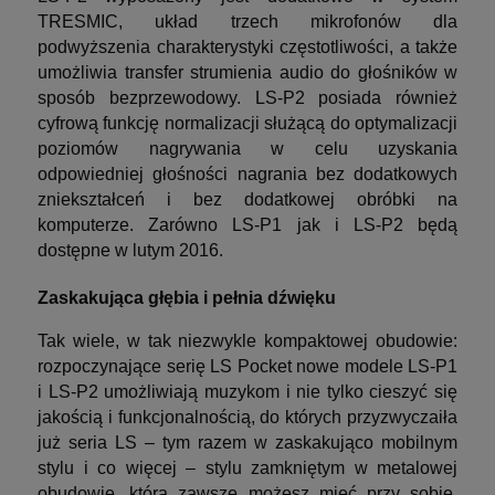
TRESMIC, układ trzech mikrofonów dla
podwyższenia charakterystyki częstotliwości, a także
umożliwia transfer strumienia audio do głośników w
sposób bezprzewodowy. LS-P2 posiada również
cyfrową funkcję normalizacji służącą do optymalizacji
poziomów nagrywania w celu uzyskania
odpowiedniej głośności nagrania bez dodatkowych
zniekształceń i bez dodatkowej obróbki na
komputerze. Zarówno LS-P1 jak i LS-P2 będą
dostępne w lutym 2016.
Zaskakująca głębia i pełnia dźwięku
Tak wiele, w tak niezwykle kompaktowej obudowie:
rozpoczynające serię LS Pocket nowe modele LS-P1
i LS-P2 umożliwiają muzykom i nie tylko cieszyć się
jakością i funkcjonalnością, do których przyzwyczaiła
już seria LS – tym razem w zaskakująco mobilnym
stylu i co więcej – stylu zamkniętym w metalowej
obudowie, którą zawsze możesz mieć przy sobie.