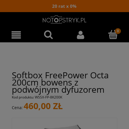
20 rat x 0%
Softbox FreePower Octa
200cm bowens z
podwójnym dyfuzorem
Kod produktu:
WSSX-FP-8K200K
460,00 ZŁ
Cena: