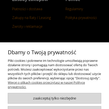
Płatności i dostawa
Regulaminy
Zakupy na Raty / Leasing
Polityka prywatności
Zwroty i reklamacje
Kontakt
Dbamy o Twoją prywatność
+48 696 50 70 20
Pliki cookies i pokrewne im technologie umożliwiają poprawne
działanie strony i pomagają nam dostosować ofertę do Twoich
sklep@notopstryk.pl
potrzeb. Możesz zaakceptować wykorzystanie przez nas
wszystkich tych plików i przejść do sklepu lub dostosować użycie
plików do swoich preferencji, wybierając opcję "Dostosuj zgody".
Więcej o plikach cookies przeczytasz w naszej Polityce
prywatności.
zaakceptuj tylko niezbędne