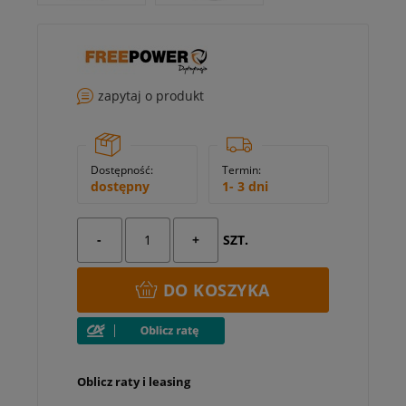
zapytaj o produkt
Dostępność:
Termin:
dostępny
1- 3 dni
-
+
SZT.
DO KOSZYKA
Oblicz raty i leasing