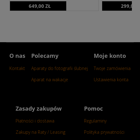
649,00 ZŁ
299,00 
O nas
Polecamy
Moje konto
Kontakt
Aparaty do fotografii ślubnej
Twoje zamówienia
Aparat na wakacje
Ustawienia konta
Zasady zakupów
Pomoc
Płatności i dostawa
Regulaminy
Zakupy na Raty / Leasing
Polityka prywatności