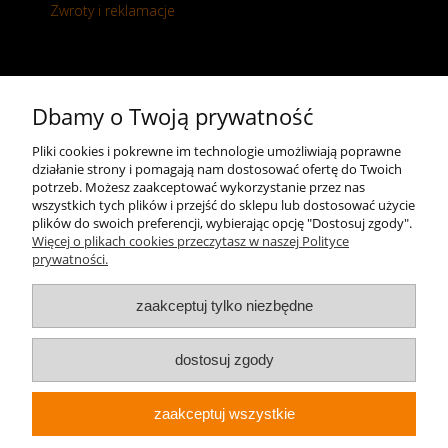
Zwroty i reklamacje
Kontakt
Dbamy o Twoją prywatność
+48 696 50 70 20
Pliki cookies i pokrewne im technologie umożliwiają poprawne
działanie strony i pomagają nam dostosować ofertę do Twoich
sklep@notopstryk.pl
potrzeb. Możesz zaakceptować wykorzystanie przez nas
wszystkich tych plików i przejść do sklepu lub dostosować użycie
plików do swoich preferencji, wybierając opcję "Dostosuj zgody".
Więcej o plikach cookies przeczytasz w naszej Polityce
prywatności.
zaakceptuj tylko niezbędne
dostosuj zgody
zaakceptuj wszystkie
Sklep internetowy Shoper.pl