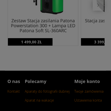
Zestaw Stacja zasilania Patona
Stacja zasil
Powerstation 300 + Lampa LED
Patona Soft SL-360ARC
1 499,00 ZŁ
3 399,00
O nas
Polecamy
Moje konto
Kontakt
Aparaty do fotografii ślubnej
Twoje zamówienia
Aparat na wakacje
Ustawienia konta