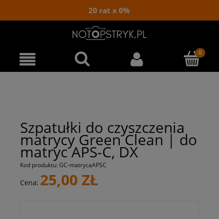
20 rat x 0%
Szpatułki do czyszczenia
matrycy Green Clean | do
matryc APS-C, DX
Kod produktu:
GC-matrycaAPSC
25,00 ZŁ
Cena: