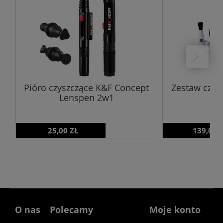
Pióro czyszczące K&F Concept
Zestaw czysz
Lenspen 2w1
25,00 ZŁ
139,00 
O nas
Polecamy
Moje konto