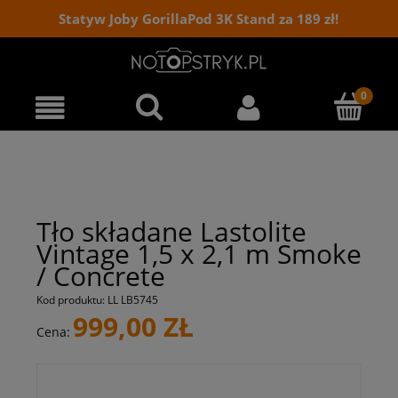
Statyw Joby GorillaPod 3K Stand za 189 zł!
Tło składane Lastolite
Vintage 1,5 x 2,1 m Smoke
/ Concrete
Kod produktu:
LL LB5745
999,00 ZŁ
Cena: