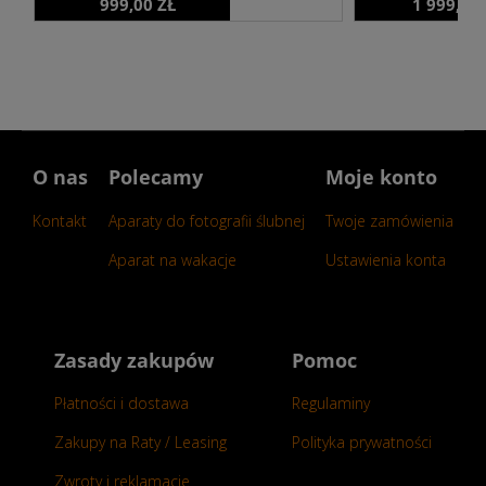
999,00 ZŁ
1 999,00
O nas
Polecamy
Moje konto
Kontakt
Aparaty do fotografii ślubnej
Twoje zamówienia
Aparat na wakacje
Ustawienia konta
Zasady zakupów
Pomoc
Płatności i dostawa
Regulaminy
Zakupy na Raty / Leasing
Polityka prywatności
Zwroty i reklamacje