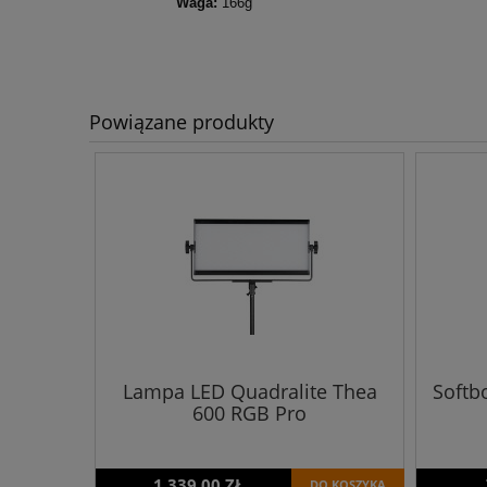
Waga:
166g
Powiązane produkty
Lampa LED Quadralite Thea
Softb
600 RGB Pro
1 339,00 ZŁ
DO KOSZYKA