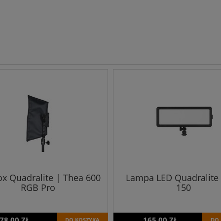
ox Quadralite | Thea 600
Lampa LED Quadralite
RGB Pro
150
78,00 ZŁ
165,00 ZŁ
DO KOSZYKA
DO 